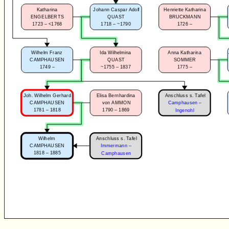
Katharina
Johann Caspar Adolf
Henriette Katharina
ENGELBERTS
QUAST
BRUCKMANN
1723 – <1768
1718 – ~1790
1726 –
Wilhelm Franz
Ida Wilhelmina
Anna Katharina
CAMPHAUSEN
QUAST
SOMMER
1749 –
~1755 – 1837
1775 –
Anschluss s. Tafel
Joh. Wilhelm Gerhard
Elisa Bernhardina
CAMPHAUSEN
von AMMON
Camphausen –
1781 – 1818
1790 – 1869
Ingenohl
Anschluss s. Tafel
Wilhelm
CAMPHAUSEN
Immermann –
1818 – 1885
Camphausen