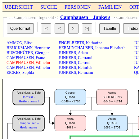
ÜBERSICHT
SUCHE
PERSONEN
FAMILIEN
OR
Camphausen – Junkers
… Camphausen–Ingenohl <
> Camphause
AMMON
,
Elise
ENGELBERTS
,
Katharina
JU
BRUCKMANN
,
Henriette
HERMINGHAUSEN
,
Johanna Elisabeth
JU
BUSCHHÜTER
,
Giertgen
JUNKERS
,
Adam
JU
CAMPHAUSEN
,
Franz
JUNKERS
,
Gertraud
JU
CAMPHAUSEN
,
Wilhelm
JUNKERS
,
Gertrud
JU
CAMPHAUSEN
,
Wilhelm
JUNKERS
,
Heinrich
K
EICKES
,
Sophia
JUNKERS
,
Hermann
Q
Anschluss s. Tafel
Caspar
Agnes
Dörpfeld –
QUAST
SCHERGENS
~1648 – <1720
~1646 – >1714
Heidermanns I
Anschluss s. Tafel
Anna
Anton
Camphausen –
QUAST
QUAST
~1673 –
1682 – 1751
Heidermanns