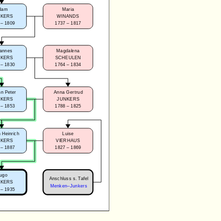
dam
Maria
NKERS
WINANDS
 – 1809
1737 – 1817
annes
Magdalena
NKERS
SCHEULEN
 – 1830
1764 – 1834
n Peter
Anna Gertrud
NKERS
JUNKERS
 – 1853
1788 – 1825
 Heinrich
Luise
NKERS
VIERHAUS
 – 1887
1827 – 1869
ugo
Anschluss s. Tafel
NKERS
Menken–Junkers
 – 1935