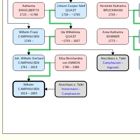
Katharina
Johann Caspar Adolf
Henriette Katharina
ENGELBERTS
QUAST
BRUCKMANN
1723 – <1768
1718 – ~1790
1726 –
Wilhelm Franz
Ida Wilhelmina
Anna Katharina
CAMPHAUSEN
QUAST
SOMMER
1749 –
~1755 – 1837
1775 –
Anschluss s. Tafel
Joh. Wilhelm Gerhard
Elisa Bernhardina
CAMPHAUSEN
von AMMON
Camphausen –
1781 – 1818
1790 – 1869
Ingenohl
Anschluss s. Tafel
Wilhelm
CAMPHAUSEN
Immermann –
1818 – 1885
Camphausen