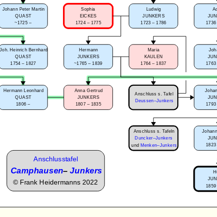
Johann Peter Martin
Sophia
Ludwig
A
QUAST
EICKES
JUNKERS
JU
~1725 –
1724 – 1775
1723 – 1786
1736
Joh. Heinrich Bernhard
Hermann
Maria
Joh
QUAST
JUNKERS
KAULEN
JU
1754 – 1827
~1765 – 1839
1764 – 1837
1763
Hermann Leonhard
Anna Gertrud
Johan
Anschluss s. Tafel
QUAST
JUNKERS
JU
Deussen–Junkers
1806 –
1807 – 1835
1793
Anschluss s. Tafeln
Johann
JU
Duncker–Junkers
1823
und
Menken–Junkers
Anschlusstafel
Camphausen
–
Junkers
H
JU
©
Frank Heidermanns 2022
1859