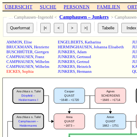
ÜBERSICHT
SUCHE
PERSONEN
FAMILIEN
OR
Camphausen – Junkers
… Camphausen–Ingenohl <
> Camphause
AMMON
,
Elise
ENGELBERTS
,
Katharina
JU
BRUCKMANN
,
Henriette
HERMINGHAUSEN
,
Johanna Elisabeth
JU
BUSCHHÜTER
,
Giertgen
JUNKERS
,
Adam
JU
CAMPHAUSEN
,
Franz
JUNKERS
,
Gertraud
JU
CAMPHAUSEN
,
Wilhelm
JUNKERS
,
Gertrud
JU
CAMPHAUSEN
,
Wilhelm
JUNKERS
,
Heinrich
K
EICKES
,
Sophia
JUNKERS
,
Hermann
Q
Anschluss s. Tafel
Caspar
Agnes
Dörpfeld –
QUAST
SCHERGENS
~1648 – <1720
~1646 – >1714
Heidermanns I
Anschluss s. Tafel
Anna
Anton
Camphausen –
QUAST
QUAST
~1673 –
1682 – 1751
Heidermanns