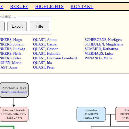
TE
BERUFE
HIGHLIGHTS
KONTAKT
n–Kamp …
NKERS
,
Hugo
QUAST
,
Anton
SCHERGENS
,
Neeßgen
NKERS
,
Johann
QUAST
,
Caspar
SCHEULEN
,
Magdalene
NKERS
,
Ludwig
QUAST
,
Caspar
SOMMER
,
Katharina
NKERS
,
Nelis
QUAST
,
Heinrich
VIERHAUS
,
Luise
NKERS
,
Peter
QUAST
,
Hermann Leonhard
WINANDS
,
Maria
AULEN
,
Maria
QUAST
,
Ida
UAST
,
Anna
QUAST
,
Peter
Anschluss s. Tafel
Grimm–Camphausen
Johanna Elisabeth
Cornelius
Ge
HERMINGHAUSEN
JUNKERS
BUSC
~1690 – 1779
1690 – 1760
1690