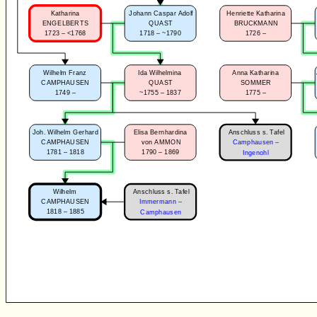
Katharina
Johann Caspar Adolf
Henriette Katharina
ENGELBERTS
QUAST
BRUCKMANN
1723 – <1768
1718 – ~1790
1726 –
Wilhelm Franz
Ida Wilhelmina
Anna Katharina
CAMPHAUSEN
QUAST
SOMMER
1749 –
~1755 – 1837
1775 –
Anschluss s. Tafel
Joh. Wilhelm Gerhard
Elisa Bernhardina
CAMPHAUSEN
von AMMON
Camphausen –
1781 – 1818
1790 – 1869
Ingenohl
Anschluss s. Tafel
Wilhelm
CAMPHAUSEN
Immermann –
1818 – 1885
Camphausen