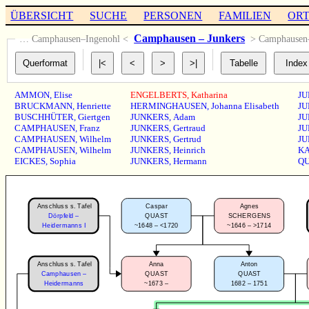
ÜBERSICHT
SUCHE
PERSONEN
FAMILIEN
OR
Camphausen – Junkers
… Camphausen–Ingenohl <
> Camphause
AMMON
,
Elise
ENGELBERTS
,
Katharina
JU
BRUCKMANN
,
Henriette
HERMINGHAUSEN
,
Johanna Elisabeth
JU
BUSCHHÜTER
,
Giertgen
JUNKERS
,
Adam
JU
CAMPHAUSEN
,
Franz
JUNKERS
,
Gertraud
JU
CAMPHAUSEN
,
Wilhelm
JUNKERS
,
Gertrud
JU
CAMPHAUSEN
,
Wilhelm
JUNKERS
,
Heinrich
K
EICKES
,
Sophia
JUNKERS
,
Hermann
Q
Anschluss s. Tafel
Caspar
Agnes
Dörpfeld –
QUAST
SCHERGENS
~1648 – <1720
~1646 – >1714
Heidermanns I
Anschluss s. Tafel
Anna
Anton
Camphausen –
QUAST
QUAST
~1673 –
1682 – 1751
Heidermanns