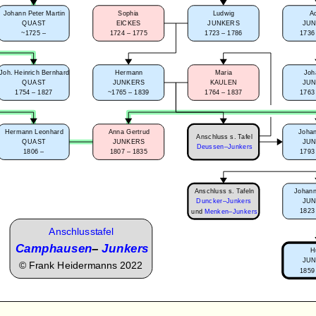
Johann Peter Martin
Sophia
Ludwig
A
QUAST
EICKES
JUNKERS
JU
~1725 –
1724 – 1775
1723 – 1786
1736
Joh. Heinrich Bernhard
Hermann
Maria
Joh
QUAST
JUNKERS
KAULEN
JU
1754 – 1827
~1765 – 1839
1764 – 1837
1763
Hermann Leonhard
Anna Gertrud
Johan
Anschluss s. Tafel
QUAST
JUNKERS
JU
Deussen–Junkers
1806 –
1807 – 1835
1793
Anschluss s. Tafeln
Johann
JU
Duncker–Junkers
1823
und
Menken–Junkers
Anschlusstafel
Camphausen
–
Junkers
H
JU
©
Frank Heidermanns 2022
1859