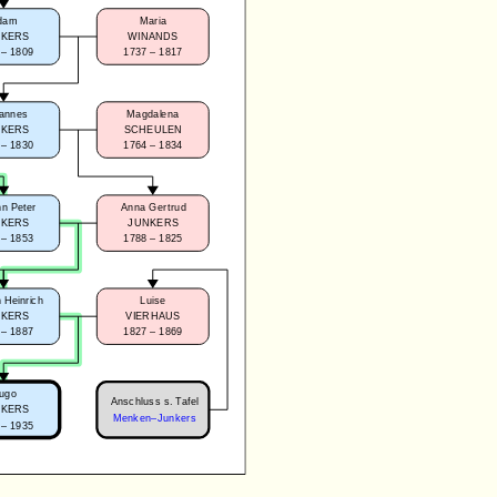
dam
Maria
NKERS
WINANDS
 – 1809
1737 – 1817
annes
Magdalena
NKERS
SCHEULEN
 – 1830
1764 – 1834
n Peter
Anna Gertrud
NKERS
JUNKERS
 – 1853
1788 – 1825
 Heinrich
Luise
NKERS
VIERHAUS
 – 1887
1827 – 1869
ugo
Anschluss s. Tafel
NKERS
Menken–Junkers
 – 1935