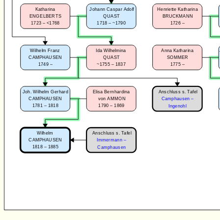
Katharina
Johann Caspar Adolf
Henriette Katharina
ENGELBERTS
QUAST
BRUCKMANN
1723 – <1768
1718 – ~1790
1726 –
Wilhelm Franz
Ida Wilhelmina
Anna Katharina
CAMPHAUSEN
QUAST
SOMMER
1749 –
~1755 – 1837
1775 –
Anschluss s. Tafel
Joh. Wilhelm Gerhard
Elisa Bernhardina
CAMPHAUSEN
von AMMON
Camphausen –
1781 – 1818
1790 – 1869
Ingenohl
Anschluss s. Tafel
Wilhelm
CAMPHAUSEN
Immermann –
1818 – 1885
Camphausen