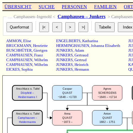
ÜBERSICHT
SUCHE
PERSONEN
FAMILIEN
OR
Camphausen – Junkers
… Camphausen–Ingenohl <
> Camphause
AMMON
,
Elise
ENGELBERTS
,
Katharina
JU
BRUCKMANN
,
Henriette
HERMINGHAUSEN
,
Johanna Elisabeth
JU
BUSCHHÜTER
,
Giertgen
JUNKERS
,
Adam
JU
CAMPHAUSEN
,
Franz
JUNKERS
,
Gertraud
JU
CAMPHAUSEN
,
Wilhelm
JUNKERS
,
Gertrud
JU
CAMPHAUSEN
,
Wilhelm
JUNKERS
,
Heinrich
K
EICKES
,
Sophia
JUNKERS
,
Hermann
Q
Anschluss s. Tafel
Caspar
Agnes
Dörpfeld –
QUAST
SCHERGENS
~1648 – <1720
~1646 – >1714
Heidermanns I
Anschluss s. Tafel
Anna
Anton
Camphausen –
QUAST
QUAST
~1673 –
1682 – 1751
Heidermanns