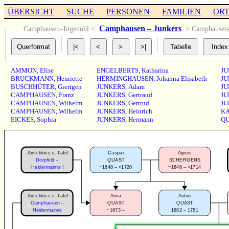
ÜBERSICHT
SUCHE
PERSONEN
FAMILIEN
OR
Camphausen – Junkers
… Camphausen–Ingenohl <
> Camphause
AMMON
,
Elise
ENGELBERTS
,
Katharina
JU
BRUCKMANN
,
Henriette
HERMINGHAUSEN
,
Johanna Elisabeth
JU
BUSCHHÜTER
,
Giertgen
JUNKERS
,
Adam
JU
CAMPHAUSEN
,
Franz
JUNKERS
,
Gertraud
JU
CAMPHAUSEN
,
Wilhelm
JUNKERS
,
Gertrud
JU
CAMPHAUSEN
,
Wilhelm
JUNKERS
,
Heinrich
K
EICKES
,
Sophia
JUNKERS
,
Hermann
Q
Anschluss s. Tafel
Caspar
Agnes
Dörpfeld –
QUAST
SCHERGENS
~1648 – <1720
~1646 – >1714
Heidermanns I
Anschluss s. Tafel
Anna
Anton
Camphausen –
QUAST
QUAST
~1673 –
1682 – 1751
Heidermanns