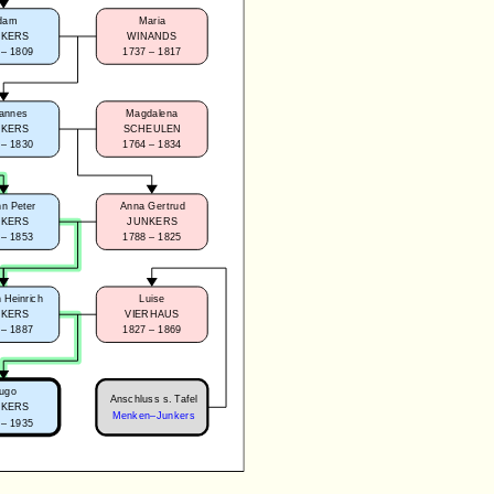
dam
Maria
NKERS
WINANDS
 – 1809
1737 – 1817
annes
Magdalena
NKERS
SCHEULEN
 – 1830
1764 – 1834
n Peter
Anna Gertrud
NKERS
JUNKERS
 – 1853
1788 – 1825
 Heinrich
Luise
NKERS
VIERHAUS
 – 1887
1827 – 1869
ugo
Anschluss s. Tafel
NKERS
Menken–Junkers
 – 1935