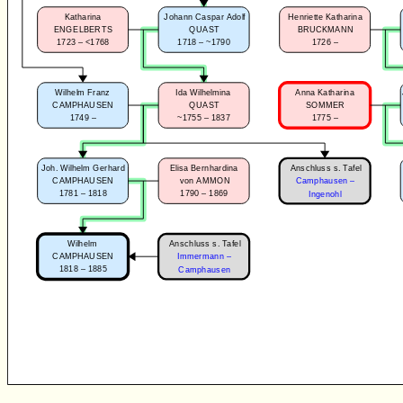
Katharina
Johann Caspar Adolf
Henriette Katharina
ENGELBERTS
QUAST
BRUCKMANN
1723 – <1768
1718 – ~1790
1726 –
Wilhelm Franz
Ida Wilhelmina
Anna Katharina
CAMPHAUSEN
QUAST
SOMMER
1749 –
~1755 – 1837
1775 –
Anschluss s. Tafel
Joh. Wilhelm Gerhard
Elisa Bernhardina
CAMPHAUSEN
von AMMON
Camphausen –
1781 – 1818
1790 – 1869
Ingenohl
Anschluss s. Tafel
Wilhelm
CAMPHAUSEN
Immermann –
1818 – 1885
Camphausen