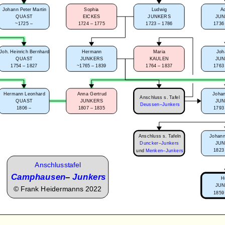
Johann Peter Martin
Sophia
Ludwig
A
QUAST
EICKES
JUNKERS
JU
~1725 –
1724 – 1775
1723 – 1786
1736
Joh. Heinrich Bernhard
Hermann
Maria
Joh
QUAST
JUNKERS
KAULEN
JU
1754 – 1827
~1765 – 1839
1764 – 1837
1763
Hermann Leonhard
Anna Gertrud
Johan
Anschluss s. Tafel
QUAST
JUNKERS
JU
Deussen–Junkers
1806 –
1807 – 1835
1793
Anschluss s. Tafeln
Johann
JU
Duncker–Junkers
1823
und
Menken–Junkers
Anschlusstafel
Camphausen
–
Junkers
H
JU
©
Frank Heidermanns 2022
1859