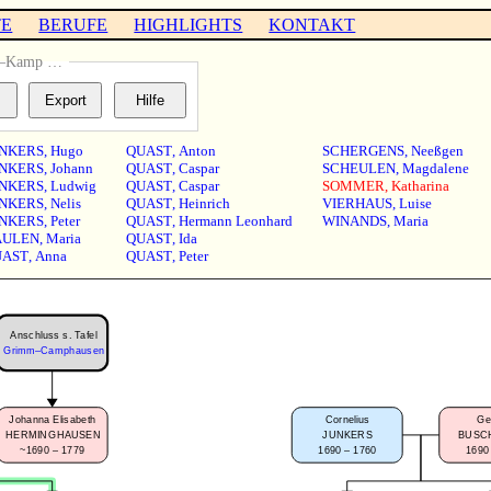
TE
BERUFE
HIGHLIGHTS
KONTAKT
n–Kamp …
NKERS
,
Hugo
QUAST
,
Anton
SCHERGENS
,
Neeßgen
NKERS
,
Johann
QUAST
,
Caspar
SCHEULEN
,
Magdalene
NKERS
,
Ludwig
QUAST
,
Caspar
SOMMER
,
Katharina
NKERS
,
Nelis
QUAST
,
Heinrich
VIERHAUS
,
Luise
NKERS
,
Peter
QUAST
,
Hermann Leonhard
WINANDS
,
Maria
AULEN
,
Maria
QUAST
,
Ida
UAST
,
Anna
QUAST
,
Peter
Anschluss s. Tafel
Grimm–Camphausen
Johanna Elisabeth
Cornelius
Ge
HERMINGHAUSEN
JUNKERS
BUSC
~1690 – 1779
1690 – 1760
1690