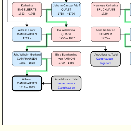
Katharina
Johann Caspar Adolf
Henriette Katharina
ENGELBERTS
QUAST
BRUCKMANN
1723 – <1768
1718 – ~1790
1726 –
Wilhelm Franz
Ida Wilhelmina
Anna Katharina
CAMPHAUSEN
QUAST
SOMMER
1749 –
~1755 – 1837
1775 –
Anschluss s. Tafel
Joh. Wilhelm Gerhard
Elisa Bernhardina
CAMPHAUSEN
von AMMON
Camphausen –
1781 – 1818
1790 – 1869
Ingenohl
Anschluss s. Tafel
Wilhelm
CAMPHAUSEN
Immermann –
1818 – 1885
Camphausen