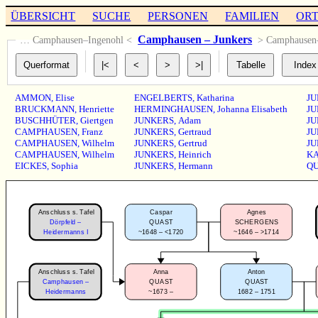
ÜBERSICHT
SUCHE
PERSONEN
FAMILIEN
OR
Camphausen – Junkers
… Camphausen–Ingenohl <
> Camphause
AMMON
,
Elise
ENGELBERTS
,
Katharina
JU
BRUCKMANN
,
Henriette
HERMINGHAUSEN
,
Johanna Elisabeth
JU
BUSCHHÜTER
,
Giertgen
JUNKERS
,
Adam
JU
CAMPHAUSEN
,
Franz
JUNKERS
,
Gertraud
JU
CAMPHAUSEN
,
Wilhelm
JUNKERS
,
Gertrud
JU
CAMPHAUSEN
,
Wilhelm
JUNKERS
,
Heinrich
K
EICKES
,
Sophia
JUNKERS
,
Hermann
Q
Anschluss s. Tafel
Caspar
Agnes
Dörpfeld –
QUAST
SCHERGENS
~1648 – <1720
~1646 – >1714
Heidermanns I
Anschluss s. Tafel
Anna
Anton
Camphausen –
QUAST
QUAST
~1673 –
1682 – 1751
Heidermanns