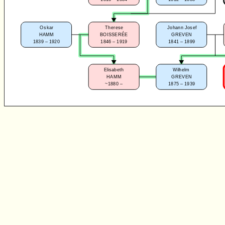
Oskar
Therese
Johann Josef
BOISSERÉE
HAMM
GREVEN
1839 – 1920
1846 – 1919
1841 – 1899
Elisabeth
Wilhelm
HAMM
GREVEN
~1880 –
1875 – 1939