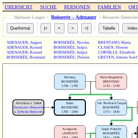
ÜBERSICHT
SUCHE
PERSONEN
FAMILIEN
OR
Boisserée – Adenauer
… Bjørnson–Langen <
> Boisserée–Danneck
ADENAUER
,
August
BOISSERÉE
,
Nicolas
BRENTANO
,
Maria
ADENAUER
,
Konrad
BOISSERÉE
,
Sulpiz
CLASEN
,
Therese
ADENAUER
,
Konrad
BOISSERÉE
,
Sulpiz
CORNILLE
,
Elisabeth
BOISSERÉE
,
Bernhard
BOISSERÉE
,
Therese
GREVEN
,
Johann Josef
Nikolaus
Maria Magdalena
BOISSERÉE
BRENTANO
1736 – 1792
1743 – 1790
Anschluss s. Tafeln
Sulpiz
Joh. Bernhard Caspar
BOISSERÉE
BOISSERÉE
Dannecker–Boisserée
1783 – 1854
1773 – 1845
u.
Schwab–Boisserée
Kunigunda
Sulpiz Hubertin
BOISSERÉE
LAURENTZ
1813 – 1884
1812 – 1888