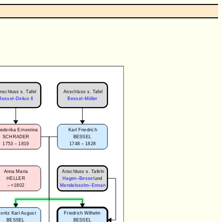
nschluss s. Tafel
Anschluss s. Tafel
Bessel–Delius II
Bessel–Möller
iederika Ernestina
Karl Friedrich
SCHRADER
BESSEL
1753 – 1819
1748 – 1828
Anschluss s. Tafeln
Anna Maria
HELLER
Hagen–Bessel
und
–
<1802
Mendelssohn–Erman
oritz Karl August
Friedrich Wilhelm
BESSEL
BESSEL