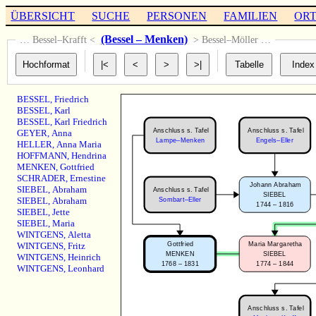
ÜBERSICHT
SUCHE
PERSONEN
FAMILIEN
OR
(Bessel – Menken)
… Bessel–Krafft <
> Bessel–Möller …
BESSEL
,
Friedrich
BESSEL
,
Karl
BESSEL
,
Karl Friedrich
Anschluss s. Tafel
Anschluss s. Tafel
GEYER
,
Anna
Engels–Eller
Lampe–Menken
HELLER
,
Anna Maria
HOFFMANN
,
Hendrina
MENKEN
,
Gottfried
SCHRADER
,
Ernestine
Johann Abraham
SIEBEL
,
Abraham
Anschluss s. Tafel
SIEBEL
SIEBEL
,
Abraham
Sombart–Eller
1744 – 1816
SIEBEL
,
Jette
SIEBEL
,
Maria
WINTGENS
,
Aletta
Gottfried
Maria Margaretha
WINTGENS
,
Fritz
MENKEN
SIEBEL
WINTGENS
,
Heinrich
1768 – 1831
1774 – 1844
WINTGENS
,
Leonhard
Anschluss s. Tafel