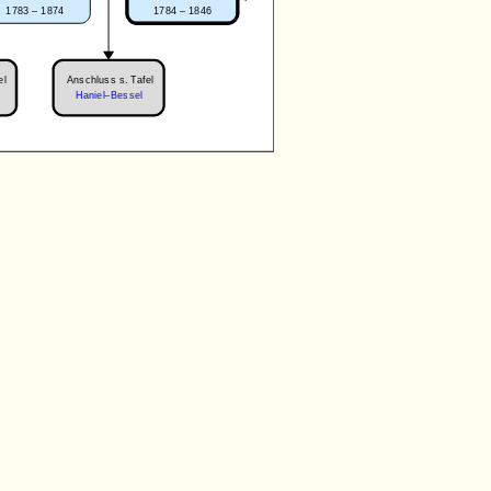
1783 – 1874
1784 – 1846
el
Anschluss s. Tafel
Haniel–Bessel