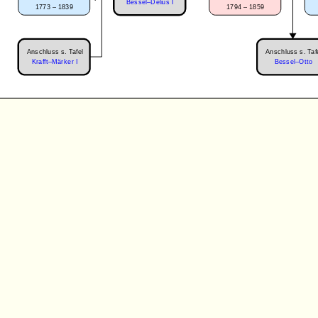
Bessel–Delius I
1773 – 1839
1794 – 1859
Anschluss s. Tafel
Anschluss s. Taf
Krafft–Märker I
Bessel–Otto