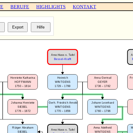
TE
BERUFE
HIGHLIGHTS
KONTAKT
Anschluss s. Tafel
A
Bessel–Krafft
Fr
Henriette Katharina
Heinrich
Anna Gertrud
HOFFMANN
WINTGENS
GEYER
1750 – 1814
1729 – 1799
1736 – 1782
Gerh. Friedrich Arnold
Johann Leonhard
Johanna Henriette
WINTGENS
WINTGENS
SIEBEL
1770 – 1856
1760 – 1796
1776 – 1872
Rütger Abraham
Anna Adelheid
M
Anschluss s. Tafel
SIEBEL
WINTGENS