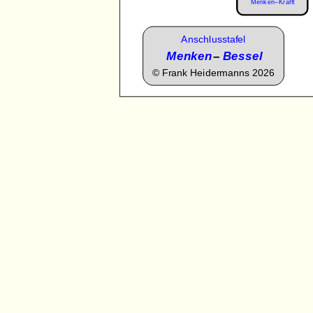
Menken–Krafft
Anschlusstafel
Menken
–
Bessel
©
Frank Heidermanns 2026