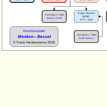
Rütger Abraham
Anschluss s. Tafel
SIEBEL
Menken–Krafft
1773 – 1839
Anschlusstafel
Anschluss s. Tafel
Menken
–
Bessel
Krafft–Märker I
©
Frank Heidermanns 2026