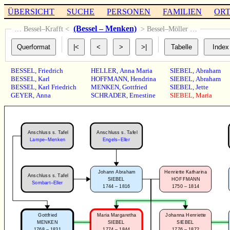
ÜBERSICHT
SUCHE
PERSONEN
FAMILIEN
OR
(Bessel – Menken)
… Bessel–Krafft <
> Bessel–Möller …
BESSEL
,
Friedrich
HELLER
,
Anna Maria
SIEBEL
,
Abraham
BESSEL
,
Karl
HOFFMANN
,
Hendrina
SIEBEL
,
Abraham
BESSEL
,
Karl Friedrich
MENKEN
,
Gottfried
SIEBEL
,
Jette
GEYER
,
Anna
SCHRADER
,
Ernestine
SIEBEL
,
Maria
Anschluss s. Tafel
Anschluss s. Tafel
Engels–Eller
Lampe–Menken
Johann Abraham
Henriette Katharina
Anschluss s. Tafel
SIEBEL
HOFFMANN
Sombart–Eller
1744 – 1816
1750 – 1814
Gottfried
Maria Margaretha
Johanna Henriette
MENKEN
SIEBEL
SIEBEL
1768 – 1831
1774 – 1844
1776 – 1872