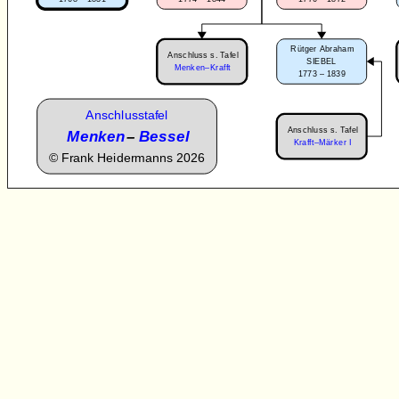
Rütger Abraham
Anschluss s. Tafel
SIEBEL
Menken–Krafft
1773 – 1839
Anschlusstafel
Anschluss s. Tafel
Menken
–
Bessel
Krafft–Märker I
©
Frank Heidermanns 2026