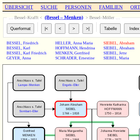
ÜBERSICHT
SUCHE
PERSONEN
FAMILIEN
OR
(Bessel – Menken)
… Bessel–Krafft <
> Bessel–Möller …
BESSEL
,
Friedrich
HELLER
,
Anna Maria
SIEBEL
,
Abraham
BESSEL
,
Karl
HOFFMANN
,
Hendrina
SIEBEL
,
Abraham
BESSEL
,
Karl Friedrich
MENKEN
,
Gottfried
SIEBEL
,
Jette
GEYER
,
Anna
SCHRADER
,
Ernestine
SIEBEL
,
Maria
Anschluss s. Tafel
Anschluss s. Tafel
Engels–Eller
Lampe–Menken
Johann Abraham
Henriette Katharina
Anschluss s. Tafel
SIEBEL
HOFFMANN
Sombart–Eller
1744 – 1816
1750 – 1814
Gottfried
Maria Margaretha
Johanna Henriette
MENKEN
SIEBEL
SIEBEL
1768 – 1831
1774 – 1844
1776 – 1872