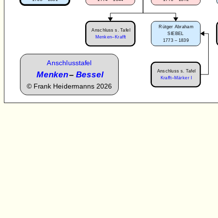
Rütger Abraham
Anschluss s. Tafel
SIEBEL
Menken–Krafft
1773 – 1839
Anschlusstafel
Anschluss s. Tafel
Menken
–
Bessel
Krafft–Märker I
©
Frank Heidermanns 2026