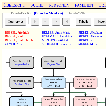
ÜBERSICHT
SUCHE
PERSONEN
FAMILIEN
OR
(Bessel – Menken)
… Bessel–Krafft <
> Bessel–Möller …
BESSEL
,
Friedrich
HELLER
,
Anna Maria
SIEBEL
,
Abraham
BESSEL
,
Karl
HOFFMANN
,
Hendrina
SIEBEL
,
Abraham
BESSEL
,
Karl Friedrich
MENKEN
,
Gottfried
SIEBEL
,
Jette
GEYER
,
Anna
SCHRADER
,
Ernestine
SIEBEL
,
Maria
Anschluss s. Tafel
Anschluss s. Tafel
Engels–Eller
Lampe–Menken
Johann Abraham
Henriette Katharina
Anschluss s. Tafel
SIEBEL
HOFFMANN
Sombart–Eller
1744 – 1816
1750 – 1814
Gottfried
Maria Margaretha
Johanna Henriette
MENKEN
SIEBEL
SIEBEL
1768 – 1831
1774 – 1844
1776 – 1872