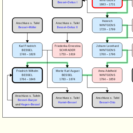
WINTGENS
Bessel–Delius I
1683 – 1731
Heinrich
Anschluss s. Tafel
Anschluss s. Tafel
WINTGENS
Bessel–Möller
Bessel–Delius II
1729 – 1799
Karl Friedrich
Friederika Ernestina
Johann Leonhard
BESSEL
SCHRADER
WINTGENS
1748 – 1828
1753 – 1819
1760 – 1796
Friedrich Wilhelm
Moritz Karl August
Anna Adelheid
BESSEL
BESSEL
WINTGENS
1784 – 1846
1783 – 1874
1794 – 1859
Anschluss s. Tafeln
Anschluss s. Tafel
Anschluss s. Tafel
Bessel–Baeyer
Haniel–Bessel
Bessel–Otto
und
Hagen–Bessel