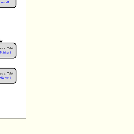
i–Krafft
ss s. Tafel
–Märker I
ss s. Tafel
–Märker II