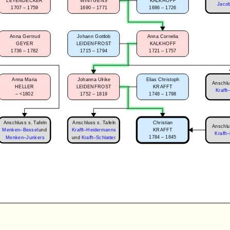
LEYENDECKER
WINTGENS
KALKHOFF
Jacob
1707 – 1759
1690 – 1771
1686 – 1726
Johann Gottlob
Anna Cornelia
Anna Gertrud
LEIDENFROST
KALKHOFF
GEYER
1715 – 1794
1721 – 1757
1736 – 1782
Anna Maria
Johanna Ulrike
Elias Christoph
Anschlu
HELLER
LEIDENFROST
KRAFFT
Krafft
–
<1802
1752 – 1819
1748 – 1798
Anschluss s. Tafeln
Anschluss s. Tafeln
Christian
Anschlu
Menken–Bessel
und
KRAFFT
Krafft–Heidermanns
Krafft
1784 – 1845
Menken–Junkers
und
Krafft–Schlatter