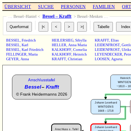
ÜBERSICHT
SUCHE
PERSONEN
FAMILIEN
OR
Bessel – Krafft
… Bessel–Haniel <
> Bessel–Menken …
BESSEL
,
Friedrich
HEILERSIEG
,
Sibylla
KRAFFT
,
Elias
BESSEL
,
Karl
HELLER
,
Anna Maria
LEIDENFROST
,
Gottl
BESSEL
,
Karl Friedrich
KALKHOFF
,
Cornelia
LEIDENFROST
,
Ulrik
FELLINGER
,
Maria
KALKHOFF
,
Heinrich
LEYENDECKER
,
Petr
GEYER
,
Anna
KRAFFT
,
Christian
LOOSEN
,
Agneta
Heinrich
Anschlusstafel
WINTGE
Bessel
–
Krafft
~1610 – 1
©
Frank Heidermanns 2026
Johann Leonhard
WINTGENS
1648 – 1718
Johann Leonhard
Anschluss s. Tafel