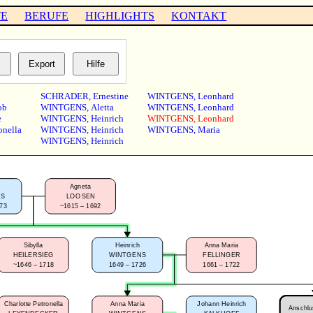
TE
BERUFE
HIGHLIGHTS
KONTAKT
SCHRADER
,
Ernestine
WINTGENS
,
Leonhard
ob
WINTGENS
,
Aletta
WINTGENS
,
Leonhard
e
WINTGENS
,
Heinrich
WINTGENS
,
Leonhard
onella
WINTGENS
,
Heinrich
WINTGENS
,
Maria
WINTGENS
,
Heinrich
Agneta
NS
LOOSEN
673
~1615 – 1692
Sibylla
Heinrich
Anna Maria
HEILERSIEG
WINTGENS
FELLINGER
~1646 – 1718
1649 – 1726
1661 – 1722
Charlotte Petronella
Anna Maria
Johann Heinrich
Anschlus