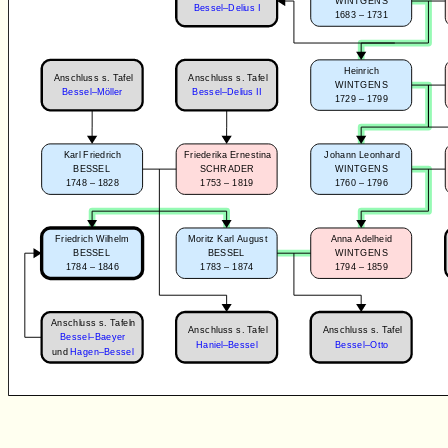
WINTGENS
Bessel–Delius I
1683 – 1731
Heinrich
Anschluss s. Tafel
Anschluss s. Tafel
WINTGENS
Bessel–Möller
Bessel–Delius II
1729 – 1799
Karl Friedrich
Friederika Ernestina
Johann Leonhard
BESSEL
SCHRADER
WINTGENS
1748 – 1828
1753 – 1819
1760 – 1796
Friedrich Wilhelm
Moritz Karl August
Anna Adelheid
BESSEL
BESSEL
WINTGENS
1784 – 1846
1783 – 1874
1794 – 1859
Anschluss s. Tafeln
Anschluss s. Tafel
Anschluss s. Tafel
Bessel–Baeyer
Haniel–Bessel
Bessel–Otto
und
Hagen–Bessel