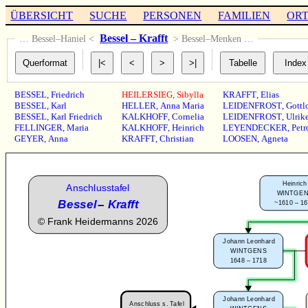
ÜBERSICHT
SUCHE
PERSONEN
FAMILIEN
OR
Bessel – Krafft
… Bessel–Haniel <
> Bessel–Menken …
BESSEL
,
Friedrich
HEILERSIEG
,
Sibylla
KRAFFT
,
Elias
BESSEL
,
Karl
HELLER
,
Anna Maria
LEIDENFROST
,
Gottl
BESSEL
,
Karl Friedrich
KALKHOFF
,
Cornelia
LEIDENFROST
,
Ulrik
FELLINGER
,
Maria
KALKHOFF
,
Heinrich
LEYENDECKER
,
Petr
GEYER
,
Anna
KRAFFT
,
Christian
LOOSEN
,
Agneta
Heinrich
Anschlusstafel
WINTGE
Bessel
–
Krafft
~1610 – 1
©
Frank Heidermanns 2026
Johann Leonhard
WINTGENS
1648 – 1718
Johann Leonhard
Anschluss s. Tafel