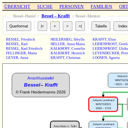
ÜBERSICHT
SUCHE
PERSONEN
FAMILIEN
OR
Bessel – Krafft
… Bessel–Haniel <
> Bessel–Menken …
BESSEL
,
Friedrich
HEILERSIEG
,
Sibylla
KRAFFT
,
Elias
BESSEL
,
Karl
HELLER
,
Anna Maria
LEIDENFROST
,
Gottl
BESSEL
,
Karl Friedrich
KALKHOFF
,
Cornelia
LEIDENFROST
,
Ulrik
FELLINGER
,
Maria
KALKHOFF
,
Heinrich
LEYENDECKER
,
Petr
GEYER
,
Anna
KRAFFT
,
Christian
LOOSEN
,
Agneta
Heinrich
Anschlusstafel
WINTGE
Bessel
–
Krafft
~1610 – 1
©
Frank Heidermanns 2026
Johann Leonhard
WINTGENS
1648 – 1718
Johann Leonhard
Anschluss s. Tafel