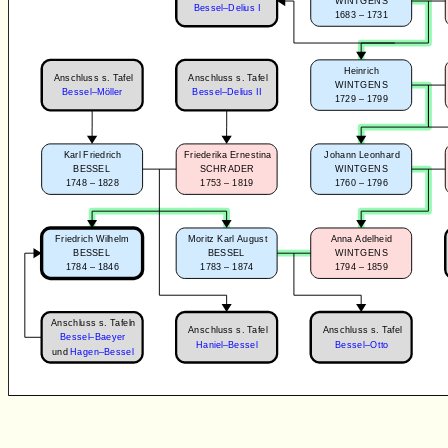
WINTGENS
Bessel–Delius I
1683 – 1731
Heinrich
Anschluss s. Tafel
Anschluss s. Tafel
WINTGENS
Bessel–Möller
Bessel–Delius II
1729 – 1799
Karl Friedrich
Friederika Ernestina
Johann Leonhard
BESSEL
SCHRADER
WINTGENS
1748 – 1828
1753 – 1819
1760 – 1796
Friedrich Wilhelm
Moritz Karl August
Anna Adelheid
BESSEL
BESSEL
WINTGENS
1784 – 1846
1783 – 1874
1794 – 1859
Anschluss s. Tafeln
Anschluss s. Tafel
Anschluss s. Tafel
Bessel–Baeyer
Haniel–Bessel
Bessel–Otto
und
Hagen–Bessel