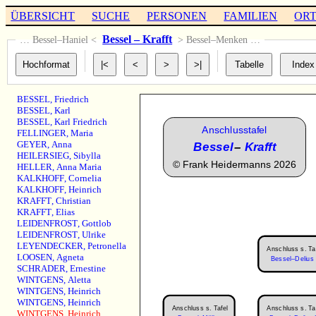
ÜBERSICHT
SUCHE
PERSONEN
FAMILIEN
OR
Bessel – Krafft
… Bessel–Haniel <
> Bessel–Menken …
BESSEL
,
Friedrich
BESSEL
,
Karl
BESSEL
,
Karl Friedrich
Anschlusstafel
FELLINGER
,
Maria
GEYER
,
Anna
Bessel
–
Krafft
HEILERSIEG
,
Sibylla
©
Frank Heidermanns 2026
HELLER
,
Anna Maria
KALKHOFF
,
Cornelia
KALKHOFF
,
Heinrich
KRAFFT
,
Christian
KRAFFT
,
Elias
LEIDENFROST
,
Gottlob
LEIDENFROST
,
Ulrike
LEYENDECKER
,
Petronella
Anschluss s. Ta
LOOSEN
,
Agneta
Bessel–Delius 
SCHRADER
,
Ernestine
WINTGENS
,
Aletta
WINTGENS
,
Heinrich
WINTGENS
,
Heinrich
Anschluss s. Tafel
Anschluss s. Ta
WINTGENS
,
Heinrich