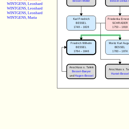
Bessel–Möller
Bessel–Delius I
WINTGENS
,
Leonhard
WINTGENS
,
Leonhard
WINTGENS
,
Leonhard
WINTGENS
,
Maria
Karl Friedrich
Friederika Ernes
BESSEL
SCHRADER
1748 – 1828
1753 – 1819
Friedrich Wilhelm
Moritz Karl Aug
BESSEL
BESSEL
1784 – 1846
1783 – 1874
Anschluss s. Tafeln
Anschluss s. Ta
Bessel–Baeyer
Haniel–Bessel
und
Hagen–Bessel