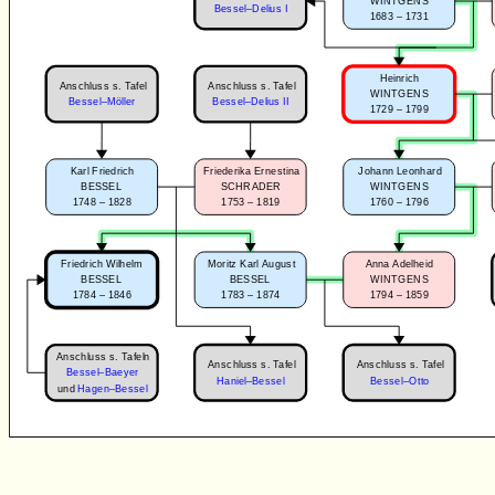
WINTGENS
Bessel–Delius I
1683 – 1731
Heinrich
Anschluss s. Tafel
Anschluss s. Tafel
WINTGENS
Bessel–Möller
Bessel–Delius II
1729 – 1799
Karl Friedrich
Friederika Ernestina
Johann Leonhard
BESSEL
SCHRADER
WINTGENS
1748 – 1828
1753 – 1819
1760 – 1796
Friedrich Wilhelm
Moritz Karl August
Anna Adelheid
BESSEL
BESSEL
WINTGENS
1784 – 1846
1783 – 1874
1794 – 1859
Anschluss s. Tafeln
Anschluss s. Tafel
Anschluss s. Tafel
Bessel–Baeyer
Haniel–Bessel
Bessel–Otto
und
Hagen–Bessel