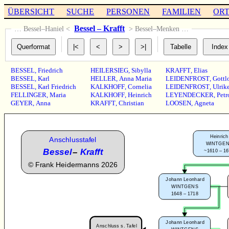
ÜBERSICHT
SUCHE
PERSONEN
FAMILIEN
OR
Bessel – Krafft
… Bessel–Haniel <
> Bessel–Menken …
BESSEL
,
Friedrich
HEILERSIEG
,
Sibylla
KRAFFT
,
Elias
BESSEL
,
Karl
HELLER
,
Anna Maria
LEIDENFROST
,
Gottl
BESSEL
,
Karl Friedrich
KALKHOFF
,
Cornelia
LEIDENFROST
,
Ulrik
FELLINGER
,
Maria
KALKHOFF
,
Heinrich
LEYENDECKER
,
Petr
GEYER
,
Anna
KRAFFT
,
Christian
LOOSEN
,
Agneta
Heinrich
Anschlusstafel
WINTGE
Bessel
–
Krafft
~1610 – 1
©
Frank Heidermanns 2026
Johann Leonhard
WINTGENS
1648 – 1718
Johann Leonhard
Anschluss s. Tafel