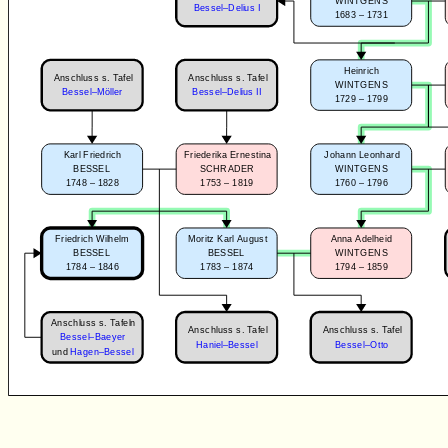
WINTGENS
Bessel–Delius I
1683 – 1731
Heinrich
Anschluss s. Tafel
Anschluss s. Tafel
WINTGENS
Bessel–Möller
Bessel–Delius II
1729 – 1799
Karl Friedrich
Friederika Ernestina
Johann Leonhard
BESSEL
SCHRADER
WINTGENS
1748 – 1828
1753 – 1819
1760 – 1796
Friedrich Wilhelm
Moritz Karl August
Anna Adelheid
BESSEL
BESSEL
WINTGENS
1784 – 1846
1783 – 1874
1794 – 1859
Anschluss s. Tafeln
Anschluss s. Tafel
Anschluss s. Tafel
Bessel–Baeyer
Haniel–Bessel
Bessel–Otto
und
Hagen–Bessel