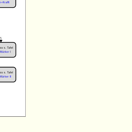
i–Krafft
ss s. Tafel
–Märker I
ss s. Tafel
–Märker II