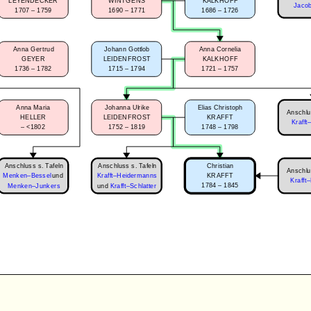
LEYENDECKER
WINTGENS
KALKHOFF
Jacob
1707 – 1759
1690 – 1771
1686 – 1726
Johann Gottlob
Anna Cornelia
Anna Gertrud
LEIDENFROST
KALKHOFF
GEYER
1715 – 1794
1721 – 1757
1736 – 1782
Anna Maria
Johanna Ulrike
Elias Christoph
Anschlu
HELLER
LEIDENFROST
KRAFFT
Krafft
–
<1802
1752 – 1819
1748 – 1798
Anschluss s. Tafeln
Anschluss s. Tafeln
Christian
Anschlu
Menken–Bessel
und
KRAFFT
Krafft–Heidermanns
Krafft
1784 – 1845
Menken–Junkers
und
Krafft–Schlatter