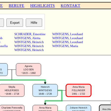
TE
BERUFE
HIGHLIGHTS
KONTAKT
SCHRADER
,
Ernestine
WINTGENS
,
Leonhard
ob
WINTGENS
,
Aletta
WINTGENS
,
Leonhard
e
WINTGENS
,
Heinrich
WINTGENS
,
Leonhard
onella
WINTGENS
,
Heinrich
WINTGENS
,
Maria
WINTGENS
,
Heinrich
Agneta
NS
LOOSEN
673
~1615 – 1692
Sibylla
Heinrich
Anna Maria
HEILERSIEG
WINTGENS
FELLINGER
~1646 – 1718
1649 – 1726
1661 – 1722
Charlotte Petronella
Anna Maria
Johann Heinrich
Anschlus