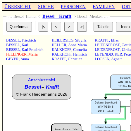
ÜBERSICHT
SUCHE
PERSONEN
FAMILIEN
OR
Bessel – Krafft
… Bessel–Haniel <
> Bessel–Menken …
BESSEL
,
Friedrich
HEILERSIEG
,
Sibylla
KRAFFT
,
Elias
BESSEL
,
Karl
HELLER
,
Anna Maria
LEIDENFROST
,
Gottl
BESSEL
,
Karl Friedrich
KALKHOFF
,
Cornelia
LEIDENFROST
,
Ulrik
FELLINGER
,
Maria
KALKHOFF
,
Heinrich
LEYENDECKER
,
Petr
GEYER
,
Anna
KRAFFT
,
Christian
LOOSEN
,
Agneta
Heinrich
Anschlusstafel
WINTGE
Bessel
–
Krafft
~1610 – 1
©
Frank Heidermanns 2026
Johann Leonhard
WINTGENS
1648 – 1718
Johann Leonhard
Anschluss s. Tafel