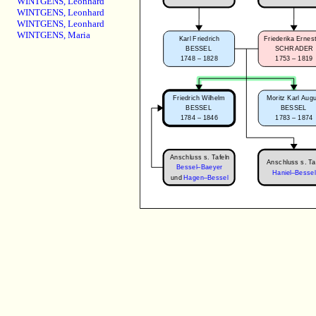
WINTGENS
,
Leonhard
WINTGENS
,
Leonhard
WINTGENS
,
Leonhard
WINTGENS
,
Maria
Karl Friedrich
Friederika Ernes
BESSEL
SCHRADER
1748 – 1828
1753 – 1819
Friedrich Wilhelm
Moritz Karl Aug
BESSEL
BESSEL
1784 – 1846
1783 – 1874
Anschluss s. Tafeln
Anschluss s. Ta
Bessel–Baeyer
Haniel–Bessel
und
Hagen–Bessel