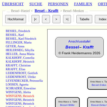
ÜBERSICHT
SUCHE
PERSONEN
FAMILIEN
ORT
Bessel – Krafft
… Bessel–Haniel <
> Bessel–Menken …
BESSEL
,
Friedrich
BESSEL
,
Karl
BESSEL
,
Karl Friedrich
Anschlusstafel
FELLINGER
,
Maria
GEYER
,
Anna
Bessel
–
Krafft
HEILERSIEG
,
Sibylla
©
Frank Heidermanns 2026
HELLER
,
Anna Maria
KALKHOFF
,
Cornelia
KALKHOFF
,
Heinrich
KRAFFT
,
Christian
KRAFFT
,
Elias
LEIDENFROST
,
Gottlob
LEIDENFROST
,
Ulrike
LEYENDECKER
,
Petronella
Anschluss s. Ta
LOOSEN
,
Agneta
Bessel–Delius 
SCHRADER
,
Ernestine
WINTGENS
,
Aletta
WINTGENS
,
Heinrich
WINTGENS
,
Heinrich
Anschluss s. Tafel
Anschluss s. Ta
WINTGENS
,
Heinrich
Bessel–Möller
Bessel–Delius I