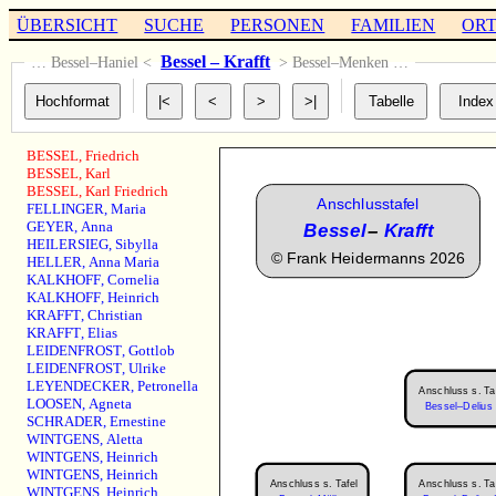
ÜBERSICHT
SUCHE
PERSONEN
FAMILIEN
OR
Bessel – Krafft
… Bessel–Haniel <
> Bessel–Menken …
BESSEL
,
Friedrich
BESSEL
,
Karl
BESSEL
,
Karl Friedrich
Anschlusstafel
FELLINGER
,
Maria
GEYER
,
Anna
Bessel
–
Krafft
HEILERSIEG
,
Sibylla
©
Frank Heidermanns 2026
HELLER
,
Anna Maria
KALKHOFF
,
Cornelia
KALKHOFF
,
Heinrich
KRAFFT
,
Christian
KRAFFT
,
Elias
LEIDENFROST
,
Gottlob
LEIDENFROST
,
Ulrike
LEYENDECKER
,
Petronella
Anschluss s. Ta
LOOSEN
,
Agneta
Bessel–Delius 
SCHRADER
,
Ernestine
WINTGENS
,
Aletta
WINTGENS
,
Heinrich
WINTGENS
,
Heinrich
Anschluss s. Tafel
Anschluss s. Ta
WINTGENS
,
Heinrich