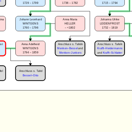
I
1715 – 1794
1729 – 1799
1736 – 1782
tina
Johann Leonhard
Anna Maria
Johanna Ulrike
WINTGENS
HELLER
LEIDENFROST
1760 – 1796
–
<1802
1752 – 1819
Anschluss s. Tafeln
Anschluss s. Tafeln
ust
Anna Adelheid
WINTGENS
Menken–Bessel
und
Krafft–Heidermanns
1794 – 1859
Menken–Junkers
und
Krafft–Schlatter
fel
Anschluss s. Tafel
Bessel–Otto