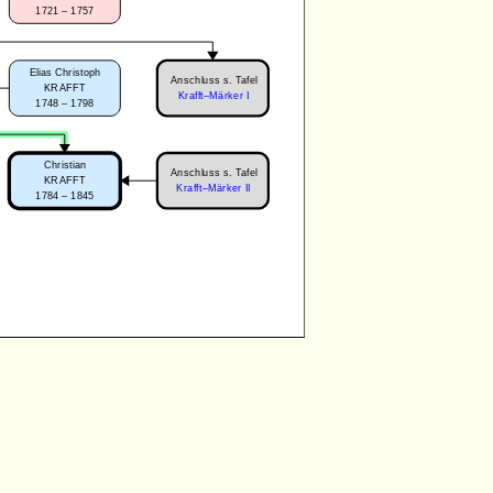
1721 – 1757
Elias Christoph
Anschluss s. Tafel
KRAFFT
Krafft–Märker I
1748 – 1798
Christian
Anschluss s. Tafel
KRAFFT
Krafft–Märker II
1784 – 1845