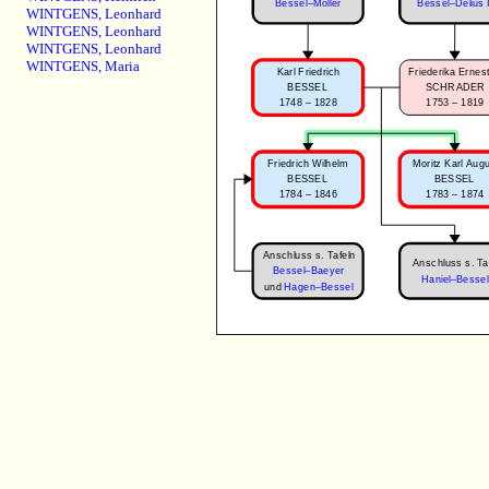
Bessel–Möller
Bessel–Delius I
WINTGENS
,
Leonhard
WINTGENS
,
Leonhard
WINTGENS
,
Leonhard
WINTGENS
,
Maria
Karl Friedrich
Friederika Ernes
BESSEL
SCHRADER
1748 – 1828
1753 – 1819
Friedrich Wilhelm
Moritz Karl Aug
BESSEL
BESSEL
1784 – 1846
1783 – 1874
Anschluss s. Tafeln
Anschluss s. Ta
Bessel–Baeyer
Haniel–Bessel
und
Hagen–Bessel