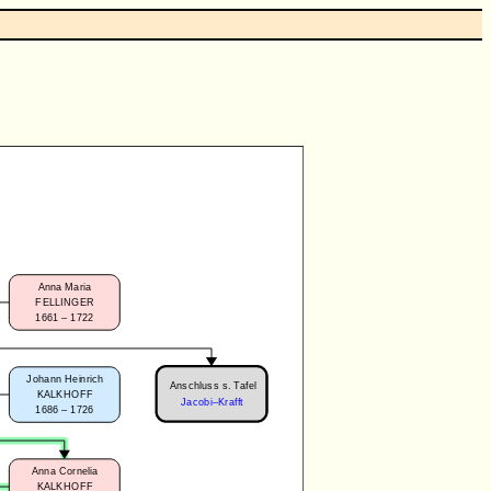
Anna Maria
FELLINGER
1661 – 1722
Johann Heinrich
Anschluss s. Tafel
KALKHOFF
Jacobi–Krafft
1686 – 1726
Anna Cornelia
KALKHOFF