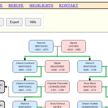
TE
BERUFE
HIGHLIGHTS
KONTAKT
Heinrich
Agneta
WINTGENS
LOOSEN
~1610 – 1673
~1615 – 1692
Johann Leonhard
Sibylla
Heinrich
WINTGENS
HEILERSIEG
WINTGENS
1648 – 1718
~1646 – 1718
1649 – 1726
Johann Leonhard
Charlotte Petronella
Anna Maria
fel
WINTGENS
LEYENDECKER
WINTGENS
I
1683 – 1731
1707 – 1759
1690 – 1771
Johann Gottlob
Heinrich
Anna Gertrud
fel
LEIDENFROST
WINTGENS
GEYER