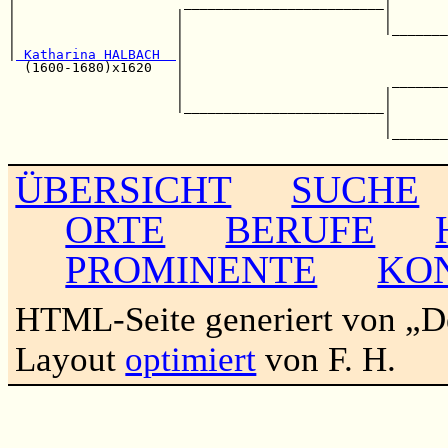
|                     _________________________|       
|                    |                         |       
|                    |                         |_______
|                    |                                 
|
 Katharina HALBACH  
|                                 
  (1600-1680)x1620   |                                 
                     |                          _______
                     |                         |       
                     |_________________________|       
                                               |       
                                               |_______
ÜBERSICHT
SUCHE
ORTE
BERUFE
PROMINENTE
KO
HTML-Seite generiert von „
Layout
optimiert
von F. H.