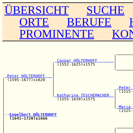
ÜBERSICHT
SUCHE
ORTE
BERUFE
PROMINENTE
KO
                                                       
                                                       
                                                _______
                                               |       
 Caspar HÖLTERHOFF       
|       
                     | (1552-1625)x1575        |       
                     |                         |_______
                     |                                 
 Peter HÖLTERHOFF   
|

| (1595-1677)x1620   |                                 
|                    |                                 
|                    |                          
 Peter 
|                    |                         | (1515-
|                    |
 Katharina TESCHEMACHER  
|

|                      (1555-1639)x1575        |       
|                                              |       
|                                              |
 Maria 
|                                                (1525-
|--
Engelbert HÖLTERHOFF
|  
(1641-1720)x1666
                                    
|                                                      
|                                               _______
|                                              |       