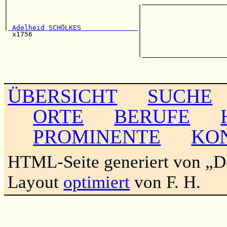
|                                 _____________________
|                                |                     
|                                |                     
|                                |                     
|
 Adelheid SCHÖLKES              
|                     
  x1756                          |                     
                                 |                     
                                 |                     
                                 |_____________________
                                                       
                                                       
ÜBERSICHT
SUCHE
ORTE
BERUFE
PROMINENTE
KO
HTML-Seite generiert von „
Layout
optimiert
von F. H.