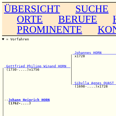
ÜBERSICHT
SUCHE
ORTE
BERUFE
PROMINENTE
KO
♥ = Vorfahren                                          
                                                       
                                                       
                                                       
 Johannes HORN       
                                 | x1728               
                                 |                     
                                 |                     
 Gottfried Philipp Winand HORN  
|

| (1730-....)x1756               |                     
|                                |                     
|                                |                     
|                                |                     
|                                |
 Sibylla Agnes QUAST 
|                                  (1698-....)x1728    
|                                                      
|                                                      
|                                                      
|--
Johann Heinrich HORN
|  
(1762-....)
                                         
|                                                      
|                                                      
|                                                      