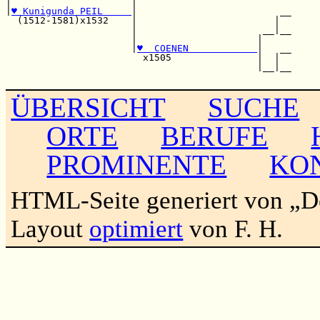
|                     |                           

|
♥ Kunigunda PEIL     
|                         __

  (1512-1581)x1532    |                        |  

                      |                      __|__

                      |                     |     

                      |
♥  COENEN            
|   __

                        x1505               |  |  

                                            |__|__

ÜBERSICHT
SUCHE
ORTE
BERUFE
PROMINENTE
KO
HTML-Seite generiert von „
Layout
optimiert
von F. H.