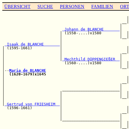
ÜBERSICHT
SUCHE
PERSONEN
FAMILIEN
OR
                                                       
                                                      |
                                                    __|
                                                   |   
 Johann de BLANCHE       
|   
                         | (1558-....)x1580        |  |
                         |                         |__|
                         |                             
 Isaak de BLANCHE       
|                             
| (1595-1661)            |                            |
|                        |                          __|
|                        |                         |   
|                        |
 Mechthild DÜPPENGIEßER  
|   
|                          (1560-....)x1580        |  |
|                                                  |__|
|--
Maria de BLANCHE
|  
(1620-1679)x1645
                                    
|                                                     |
|                                                   __|
|                                                  |   
|                         _________________________|   
|                        |                         |  |
|                        |                         |__|
|                        |                             
|
 Gertrud von FRIESHEIM  
|                             
  (1596-1661)            |                            |
                         |                          __|
                         |                         |   
                         |_________________________|   
                                                   |  |
                                                   |__|