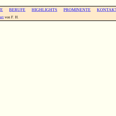
TE
BERUFE
HIGHLIGHTS
PROMINENTE
KONTAK
ert
von F. H.