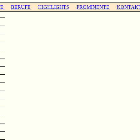
TE
BERUFE
HIGHLIGHTS
PROMINENTE
KONTAK
__

  

__

  

__

  

__

  

__

  

__

  

__

  

__

__

  

__

  

__

  

__

  

__

  

__

  

__

  

__
