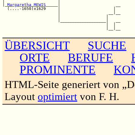
|                      |                         

|
 Margaretha MEWIS     
|                       __

  (....-1650)x1629     |                      |  

                       |                    __|__

                       |                   |     

                       |___________________|   __

                                           |  |  

                                           |__|__

ÜBERSICHT
SUCHE
ORTE
BERUFE
PROMINENTE
KO
HTML-Seite generiert von „
Layout
optimiert
von F. H.