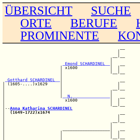
ÜBERSICHT
SUCHE
ORTE
BERUFE
PROMINENTE
KO
                                               __

                                              |  

                                            __|__

                                           |     

 Emond SCHARDINEL  
|   __

                       | x1600             |  |  

                       |                   |__|__

                       |                         

 Gotthard SCHARDINEL  
|                       __

| (1605-....)x1629     |                      |  

|                      |                    __|__

|                      |                   |     

|                      |
  N.               
|   __

|                        x1600             |  |  

|                                          |__|__

|--
Anna Katharina SCHARDINEL
|  
(1649-1722)x1674
                            __

|                                             |  

|                                           __|__

|                                          |     

|                       ___________________|   __

|                      |                   |  |  

|                      |                   |__|__
