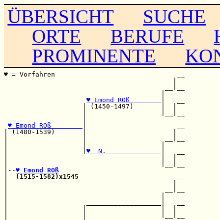
ÜBERSICHT
SUCHE
ORTE
BERUFE
PROMINENTE
KO
♥ = Vorfahren                               __

                                           |  

                                         __|__

                                        |     

♥ Emond ROß        
|   __

                    | (1450-1497)       |  |  

                    |                   |__|__

                    |                         

♥ Emond ROß        
|                       __

| (1480-1539)       |                      |  

|                   |                    __|__

|                   |                   |     

|                   |
♥  N.              
|   __

|                                       |  |  

|                                       |__|__

|--
♥ Emond ROß
|  
(1515-1582)x1545
                         __

|                                          |  

|                                        __|__

|                                       |     

|                    ___________________|   __

|                   |                   |  |  

|                   |                   |__|__
