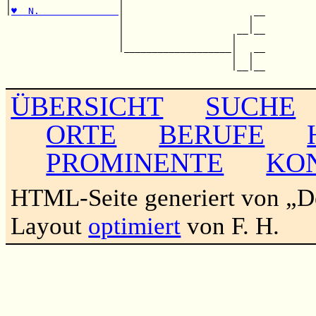
|                   |                         

|
♥  N.              
|                       __

                    |                      |  

                    |                    __|__

                    |                   |     

                    |___________________|   __

                                        |  |  

                                        |__|__

ÜBERSICHT
SUCHE
ORTE
BERUFE
PROMINENTE
KO
HTML-Seite generiert von „
Layout
optimiert
von F. H.