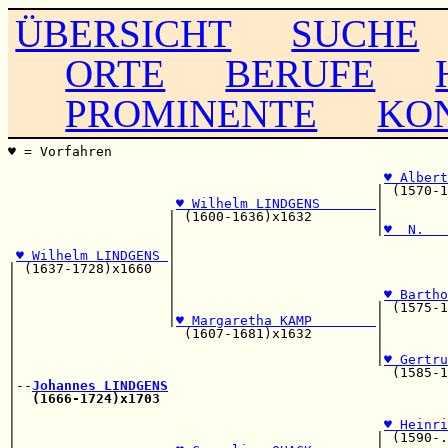
ÜBERSICHT
SUCHE
ORTE
BERUFE
PROMINENTE
KO
♥ = Vorfahren                                          
                                                       
♥ Albert
                                              | (1570-1
♥ Wilhelm LINDGENS       
|        
                    | (1600-1636)x1632        |        
                    |                         |
♥  N.   
                    |                                  
♥ Wilhelm LINDGENS 
|

| (1637-1728)x1660  |                                  
|                   |                                  
|                   |                          
♥ Bartho
|                   |                         | (1575-1
|                   |
♥ Margaretha KAMP        
|

|                     (1607-1681)x1632        |        
|                                             |        
|                                             |
♥ Gertru
|                                               (1585-1
|--
Johannes LINDGENS
|  
(1666-1724)x1703
                                    
|                                                      
|                                              
♥ Heinri
|                                             | (1590-.