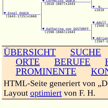
|                    
♥ Cornelius QUACK        
|        
|                   | (1610-1667)x1643        |        
|                   |                         |
♥  N.   
|                   |                           x1610  
|
♥ Engel QUACK      
|

  (1643-1725)x1660  |                                  
                    |                                  
                    |                          
♥ Adolf 
                    |                         | (1560-1
                    |
♥ Katharina von GUSTORFF 
|

                      (1598-1666)x1643        |        
                                              |        
                                              |
♥ Adrian
ÜBERSICHT
SUCHE
ORTE
BERUFE
PROMINENTE
KO
HTML-Seite generiert von „
Layout
optimiert
von F. H.