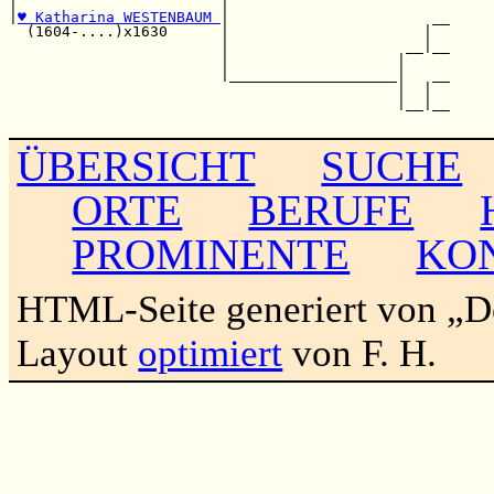
|                       |                         

|
♥ Katharina WESTENBAUM 
|                       __

  (1604-....)x1630      |                      |  

                        |                    __|__

                        |                   |     

                        |___________________|   __

                                            |  |  

                                            |__|__

ÜBERSICHT
SUCHE
ORTE
BERUFE
PROMINENTE
KO
HTML-Seite generiert von „
Layout
optimiert
von F. H.