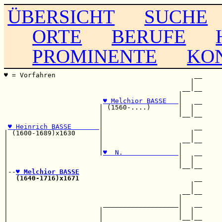
ÜBERSICHT
SUCHE
ORTE
BERUFE
PROMINENTE
KO
♥ = Vorfahren                                   __

                                               |  

                                             __|__

                                            |     

♥ Melchior BASSE   
|   __

                        | (1560-....)       |  |  

                        |                   |__|__

                        |                         

♥ Heinrich BASSE       
|                       __

| (1600-1689)x1630      |                      |  

|                       |                    __|__

|                       |                   |     

|                       |
♥  N.              
|   __

|                                           |  |  

|                                           |__|__

|--
♥ Melchior BASSE
|  
(1640-1716)x1671
                             __

|                                              |  

|                                            __|__

|                                           |     

|                        ___________________|   __

|                       |                   |  |  

|                       |                   |__|__
