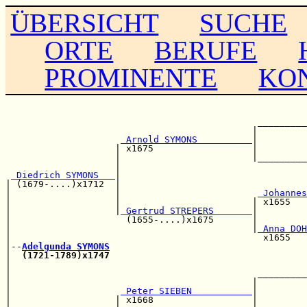
ÜBERSICHT
SUCHE
ORTE
BERUFE
PROMINENTE
KO
                                                       
                                                       
                                              _________
                                             |         
 Arnold SYMONS          
|         
                    | x1675                  |         
                    |                        |_________
                    |                                  
 Diedrich SYMONS   
|                                  
| (1679-....)x1712  |                                  
|                   |                         
 Johannes
|                   |                        | x1655   
|                   |
 Gertrud STREPERS       
|         
|                     (1655-....)x1675       |         
|                                            |
 Anna DOH
|                                              x1655   
|--
Adelgunda SYMONS
|  
(1721-1789)x1747
                                    
|                                                      
|                                             _________
|                                            |         
|                    
 Peter SIEBEN           
|         
|                   | x1668                  |         