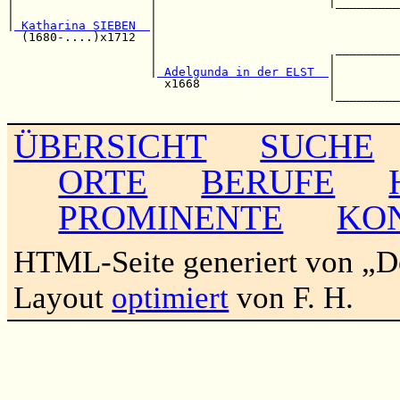
|                   |                        |_________
|                   |                                  
|
 Katharina SIEBEN  
|                                  
  (1680-....)x1712  |                                  
                    |                         _________
                    |                        |         
                    |
 Adelgunda in der ELST  
|         
                      x1668                  |         
                                             |_________
ÜBERSICHT
SUCHE
ORTE
BERUFE
PROMINENTE
KO
HTML-Seite generiert von „
Layout
optimiert
von F. H.