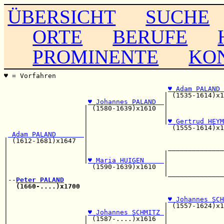
ÜBERSICHT
SUCHE
ORTE
BERUFE
PROMINENTE
KO
♥ = Vorfahren                                          
                                                       
♥ Adam PALAND 
                                        | (1535-1614)x1
♥ Johannes PALAND  
|

                    | (1580-1639)x1610  |              
                    |                   |              
                    |                   |
♥ Gertrud HEYM
                    |                     (1555-1614)x1
 Adam PALAND       
|                                  
| (1612-1681)x1647  |                                  
|                   |                    ______________
|                   |                   |              
|                   |
♥ Maria HUIGEN     
|              
|                     (1590-1639)x1610  |              
|                                       |______________
|--
Peter PALAND
|  
(1660-....)x1700
|                                                      
|                                        
♥ Johannes SCH
|                                       | (1557-1624)x1
|                    
♥ Johannes SCHMITZ 
|

|                   | (1587-....)x1616  |              