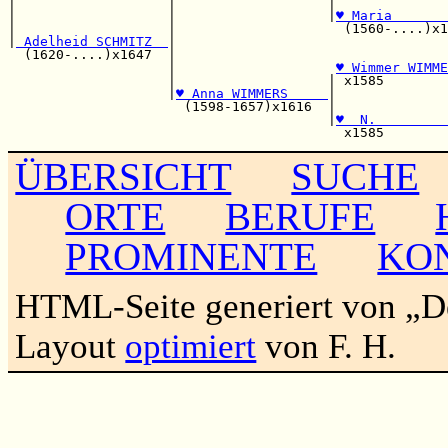
|                   |                   |              
|                   |                   |
♥ Maria       
|                   |                     (1560-....)x1
|
 Adelheid SCHMITZ  
|                                  
  (1620-....)x1647  |                                  
                    |                    
♥ Wimmer WIMME
                    |                   | x1585        
                    |
♥ Anna WIMMERS     
|              
                      (1598-1657)x1616  |              
                                        |
♥  N.         
ÜBERSICHT
SUCHE
ORTE
BERUFE
PROMINENTE
KO
HTML-Seite generiert von „
Layout
optimiert
von F. H.