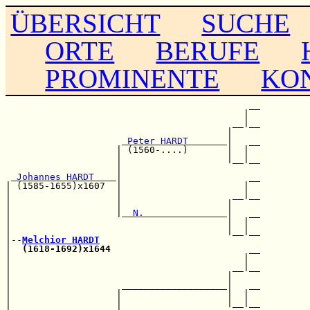
ÜBERSICHT
SUCHE
ORTE
BERUFE
PROMINENTE
KO
                                            __

                                           |  

                                         __|__

                                        |     

 Peter HARDT       
|   __

                    | (1560-....)       |  |  

                    |                   |__|__

                    |                         

 Johannes HARDT    
|                       __

| (1585-1655)x1607  |                      |  

|                   |                    __|__

|                   |                   |     

|                   |
  N.               
|   __

|                                       |  |  

|                                       |__|__

|--
Melchior HARDT
|  
(1618-1692)x1644
                         __

|                                          |  

|                                        __|__

|                                       |     

|                    ___________________|   __

|                   |                   |  |  

|                   |                   |__|__
