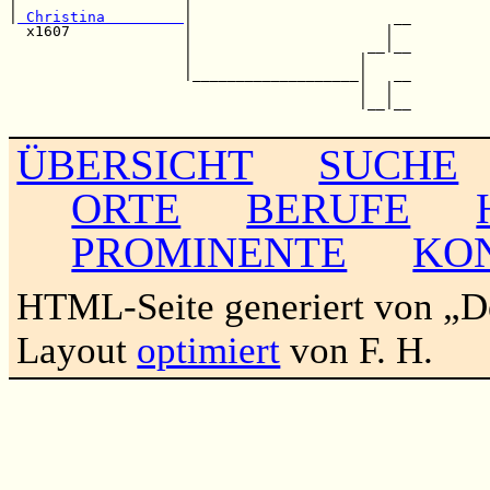
|                   |                         

|
 Christina         
|                       __

  x1607             |                      |  

                    |                    __|__

                    |                   |     

                    |___________________|   __

                                        |  |  

                                        |__|__

ÜBERSICHT
SUCHE
ORTE
BERUFE
PROMINENTE
KO
HTML-Seite generiert von „
Layout
optimiert
von F. H.