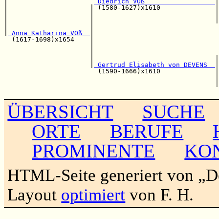
|                      
 Diedrich VOß                  
|

|                     | (1580-1627)x1610              |
|                     |                               |
|                     |                               |
|                     |                                
|
 Anna Katharina VOß  
|

  (1617-1698)x1654    |                                
                      |                                
                      |                                
                      |                               |
                      |
 Gertrud Elisabeth von DEVENS  
|

                        (1590-1666)x1610              |
                                                      |
                                                      |
ÜBERSICHT
SUCHE
ORTE
BERUFE
PROMINENTE
KO
HTML-Seite generiert von „
Layout
optimiert
von F. H.