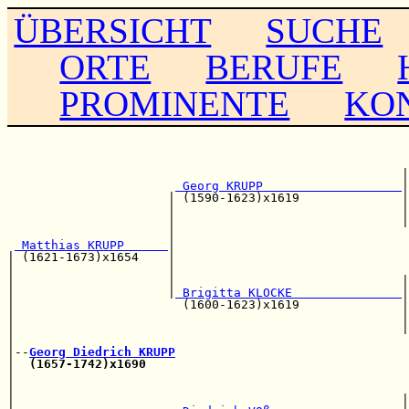
ÜBERSICHT
SUCHE
ORTE
BERUFE
PROMINENTE
KO
                                                       
                                                       
                                                      |
 Georg KRUPP                   
|

                      | (1590-1623)x1619              |
                      |                               |
                      |                               |
                      |                                
 Matthias KRUPP      
|                                
| (1621-1673)x1654    |                                
|                     |                                
|                     |                               |
|                     |
 Brigitta KLOCKE               
|

|                       (1600-1623)x1619              |
|                                                     |
|                                                     |
|                                                      
|--
Georg Diedrich KRUPP
|  
(1657-1742)x1690
|                                                      
|                                                      
|                                                     |