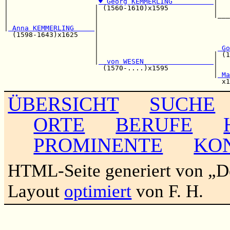
|                      
♥ Georg KEMMERLING          
|   
|                     | (1560-1610)x1595           |   
|                     |                            |___
|                     |                                
|
 Anna KEMMERLING     
|

  (1598-1643)x1625    |                                
                      |                                
                      |                             
 Go
                      |                            | (1
                      |
  von WESEN                 
|   
                        (1570-....)x1595           |   
                                                   |
 Ma
ÜBERSICHT
SUCHE
ORTE
BERUFE
PROMINENTE
KO
HTML-Seite generiert von „
Layout
optimiert
von F. H.