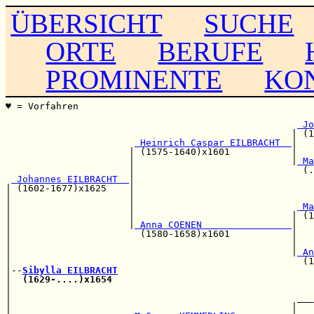
ÜBERSICHT
SUCHE
ORTE
BERUFE
PROMINENTE
KO
♥ = Vorfahren                                          
                                                       
 Jo
                                                   | (1
 Heinrich Caspar EILBRACHT  
|   
                      | (1575-1640)x1601           |   
                      |                            |
 Ma
                      |                              (.
 Johannes EILBRACHT  
|

| (1602-1677)x1625    |                                
|                     |                                
|                     |                             
 Ma
|                     |                            | (1
|                     |
 Anna COENEN                
|

|                       (1580-1658)x1601           |   
|                                                  |   
|                                                  |
 An
|                                                    (1
|--
Sibylla EILBRACHT
|  
(1629-....)x1654
                                    
|                                                      
|                                                   ___
|                                                  |   