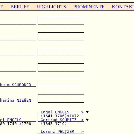
TE
BERUFE
HIGHLIGHTS
PROMINENTE
KONTAK
                ___________________

               |                   

_______________|___________________

                                   

                ___________________

               |                   

_______________|___________________

                                   

                ___________________

               |                   

_______________|___________________

                                   

                ___________________

               |                   

_______________|___________________

                ___________________

               |                   

helm SCHRÖDER  
|___________________

                                   

                ___________________

               |                   

harina NIEßEN  
|___________________

                                   

                
 Engel ENGELS     >
 ♥

               | (1641-1706)x1672  

el ENGELS      
|
 Gertrud SCHMITZ  >
 ♥

80-1740)x1706    (1645-1719)       

                
 Lorenz PELTZER   >