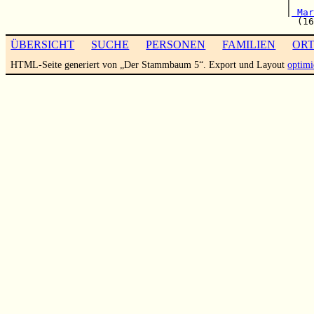
                                                  |    
                                                  |
 Mar
ÜBERSICHT
SUCHE
PERSONEN
FAMILIEN
OR
HTML-Seite generiert von „Der Stammbaum 5“. Export und Layout
optimi