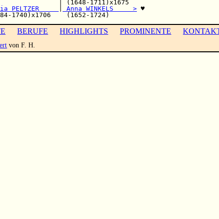
               | (1648-1711)x1675  

ia PELTZER     
|
 Anna WINKELS     >
 ♥

TE
BERUFE
HIGHLIGHTS
PROMINENTE
KONTAK
ert
von F. H.