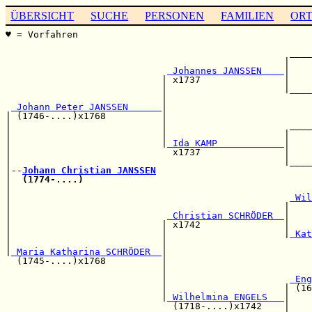
ÜBERSICHT
SUCHE
PERSONEN
FAMILIEN
OR
♥ = Vorfahren                                          
                                                       
                                                   ____
                                                  |    
 Johannes JANSSEN    
|    
                            | x1737               |    
                            |                     |____
                            |                          
 Johann Peter JANSSEN      
|                          
| (1746-....)x1768          |                          
|                           |                      ____
|                           |                     |    
|                           |
 Ida KAMP            
|    
|                             x1737               |    
|                                                 |____
|--
Johann Christian JANSSEN
|  
(1774-....)
                                         
|                                                      
|                                                  
 Wil
|                                                 |    
|                            
 Christian SCHRÖDER  
|    
|                           | x1742               |    
|                           |                     |
 Kat
|                           |                          
|
 Maria Katharina SCHRÖDER  
|

  (1745-....)x1768          |                          
                            |                          
                            |                      
 Eng
                            |                     | (16
                            |
 Wilhelmina ENGELS   
|

                              (1718-....)x1742    |    