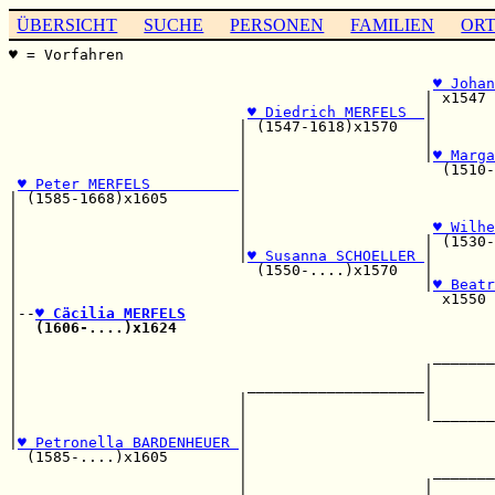
ÜBERSICHT
SUCHE
PERSONEN
FAMILIEN
OR
♥ = Vorfahren                                          
                                                       
♥ Johan
                                               | x1547 
♥ Diedrich MERFELS  
|

                          | (1547-1618)x1570   |       
                          |                    |       
                          |                    |
♥ Marga
                          |                      (1510-
♥ Peter MERFELS          
|

| (1585-1668)x1605        |                            
|                         |                            
|                         |                     
♥ Wilhe
|                         |                    | (1530-
|                         |
♥ Susanna SCHOELLER 
|       
|                           (1550-....)x1570   |       
|                                              |
♥ Beatr
|                                                x1550 
|--
♥ Cäcilia MERFELS
|  
(1606-....)x1624
                                    
|                                                      
|                                               _______
|                                              |       
|                          ____________________|       
|                         |                    |       
|                         |                    |_______
|                         |                            
|
♥ Petronella BARDENHEUER 
|                            
  (1585-....)x1605        |                            
                          |                     _______
                          |                    |       