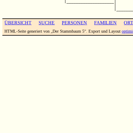
                          |____________________|       
                                               |       
                                               |_______
ÜBERSICHT
SUCHE
PERSONEN
FAMILIEN
OR
HTML-Seite generiert von „Der Stammbaum 5“. Export und Layout
optimi