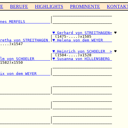
TE
BERUFE
HIGHLIGHTS
PROMINENTE
KONTAK
                       __________________________

                      |                          

nes MERFELS           
|__________________________

                                                 

                       
♥ Gerhard von STREITHAGEN>
 ♥

                      | (1475-....)x1505         

retha von STREITHAGEN 
|
♥ Helena von dem WEYER    
....)x1547                                       

                       
♥ Heinrich von SCHOELER  >
 ♥

                      | (1504-....)x1528         

lm von SCHOELER       
|
♥ Susanna von HILLENSBERG 
1582)x1550                                       

                       __________________________

                      |                          

ix von dem WEYER      
|__________________________

                                                 

                       __________________________

                      |                          

______________________|__________________________

                                                 

                       __________________________

                      |                          

______________________|__________________________

                                                 

                       __________________________

                      |                          

______________________|__________________________

                                                 
