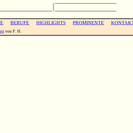
                       __________________________

                      |                          

______________________|__________________________

TE
BERUFE
HIGHLIGHTS
PROMINENTE
KONTAK
ert
von F. H.