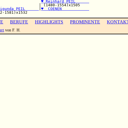
                  
♥ Reinhard PEIL      
                 | (1480-1554)x1505    

igunda PEIL      
|
♥  COENEN            
TE
BERUFE
HIGHLIGHTS
PROMINENTE
KONTAK
ert
von F. H.