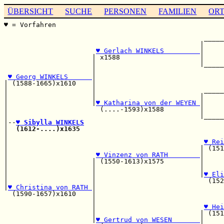
ÜBERSICHT
SUCHE
PERSONEN
FAMILIEN
OR
♥ = Vorfahren                                          
                                                       
                                                  _____
                                                 |     
♥ Gerlach WINKELS         
|     
                      | x1588                    |     
                      |                          |_____
                      |                                
♥ Georg WINKELS      
|                                
| (1588-1665)x1610    |                                
|                     |                           _____
|                     |                          |     
|                     |
♥ Katharina von der WEYEN 
|     
|                       (....-1593)x1588         |     
|                                                |_____
|--
♥ Sibylla WINKELS
|  
(1612-....)x1635
                                    
|                                                      
|                                                 
♥ Rei
|                                                | (151
|                      
♥ Vinzenz von RATH        
|

|                     | (1550-1613)x1575         |     
|                     |                          |     
|                     |                          |
♥ Eli
|                     |                            (152
|
♥ Christina von RATH 
|

  (1590-1657)x1610    |                                
                      |                                
                      |                           
♥ Hei
                      |                          | (151
                      |
♥ Gertrud von WESEN       
|
