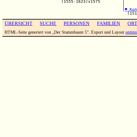
                        (1555-1623)x1575         |     
                                                 |     
                                                 |
♥ Kun
ÜBERSICHT
SUCHE
PERSONEN
FAMILIEN
OR
HTML-Seite generiert von „Der Stammbaum 5“. Export und Layout
optimi