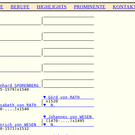
TE
BERUFE
HIGHLIGHTS
PROMINENTE
KONTAK
                  _____________________

                 |                     

_________________|_____________________

                                       

                  _____________________

                 |                     

_________________|_____________________

                                       

                  _____________________

                 |                     

_________________|_____________________

                                       

                  _____________________

                 |                     

_________________|_____________________

                  _____________________

                 |                     

nhard SPORENBERG 
|_____________________

5-1579)x1540                           

                  
♥ Görd von RATH      
                 | x1520               

sabeth von RATH  
|
♥  N.                
0-....)x1540                           

                  
♥ Johannes von WESEN 
                 | (1470-....)x1495    

nrich von WESEN  
|
♥  N.                
0-1571)x1532                           
