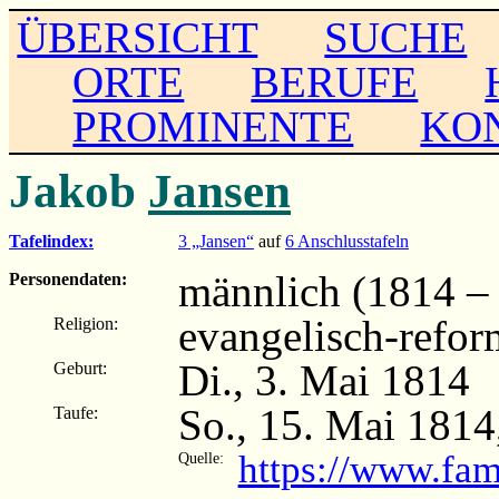
ÜBERSICHT
SUCHE
ORTE
BERUFE
PROMINENTE
KO
Jakob
Jansen
Tafelindex:
3 „Jansen“
auf
6 Anschlusstafeln
männlich (1814 – .
Personendaten:
evangelisch-refor
Religion:
Di., 3. Mai 1814
Geburt:
So., 15. Mai 1814
Taufe:
https://www.fa
Quelle: