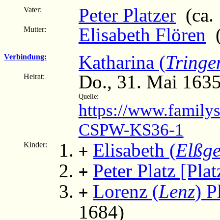
Peter Platzer
(ca. 
Vater:
Elisabeth Flören
(
Mutter:
Katharina (
Tringe
Verbindung:
Do., 31. Mai 1635
Heirat:
Quelle:
https://www.family
CSPW-KS36-1
Elisabeth (
Elßg
Kinder:
+
Peter Platz [Plat
+
Lorenz (
Lenz
) P
+
1684)