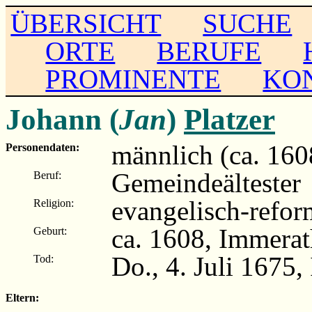
ÜBERSICHT
SUCHE
ORTE
BERUFE
PROMINENTE
KO
Johann (
Jan
)
Platzer
männlich (ca. 160
Personendaten:
Gemeindeältester
Beruf:
evangelisch-refor
Religion:
ca. 1608, Immera
Geburt:
Do., 4. Juli 1675
Tod:
Eltern: