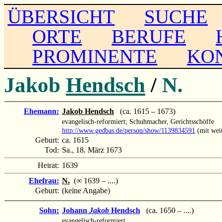
ÜBERSICHT
SUCHE
ORTE
BERUFE
PROMINENTE
KO
Jakob
Hendsch
/
N.
Ehemann:
Jakob Hendsch
(ca. 1615 – 1673)
evangelisch-reformiert; Schuhmacher, Gerichtsschöffe
http://www.gedbas.de/person/show/1139834591
(mit wei
Geburt:
ca. 1615
Tod:
Sa., 18. März 1673
Heirat:
1639
Ehefrau:
N.
(∞ 1639 – ....)
Geburt:
(keine Angabe)
Sohn:
Johann
Jakob
Hendsch
(ca. 1650 – ....)
evangelisch-reformiert