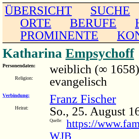
ÜBERSICHT
SUCHE
ORTE
BERUFE
PROMINENTE
KO
Katharina
Empsychoff
weiblich (∞ 1658
Personendaten:
evangelisch
Religion:
Franz Fischer
Verbindung:
So., 25. August 
Heirat:
https://www.fam
Quelle:
WJB