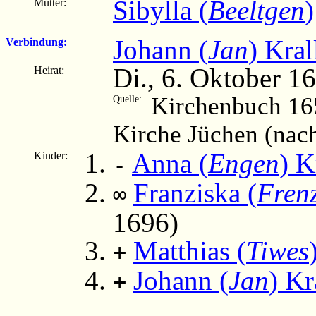
Sibylla (
Beeltgen
)
Mutter:
Johann (
Jan
) Kral
Verbindung:
Di., 6. Oktober 1
Heirat:
Kirchenbuch 16
Quelle:
Kirche Jüchen (nac
Anna (
Engen
) K
Kinder:
-
Franziska (
Fren
∞
1696)
Matthias (
Tiwes
+
Johann (
Jan
) Kr
+