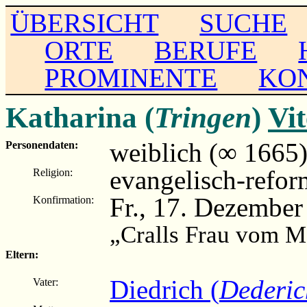
ÜBERSICHT
SUCHE
ORTE
BERUFE
PROMINENTE
KO
Katharina (
Tringen
)
Vi
weiblich (∞ 1665
Personendaten:
evangelisch-refor
Religion:
Fr., 17. Dezember
Konfirmation:
„Cralls Frau vom 
Eltern:
Diedrich (
Dederic
Vater: