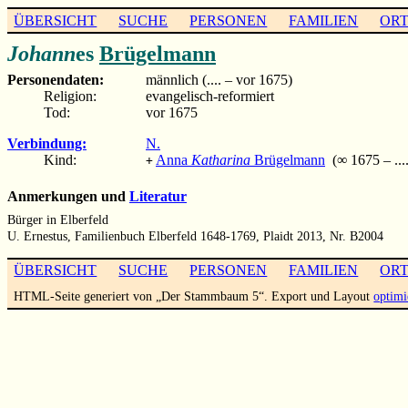
ÜBERSICHT
SUCHE
PERSONEN
FAMILIEN
OR
Johann
es
Brügelmann
Personendaten:
männlich (.... – vor 1675)
Religion:
evangelisch-reformiert
Tod:
vor 1675
Verbindung:
N.
Kind:
Anna
Katharina
Brügelmann
(∞ 1675 – ....
+
Anmerkungen und
Literatur
Bürger in Elberfeld
U. Ernestus, Familienbuch Elberfeld 1648-1769, Plaidt 2013, Nr. B2004
ÜBERSICHT
SUCHE
PERSONEN
FAMILIEN
OR
HTML-Seite generiert von „Der Stammbaum 5“. Export und Layout
optimi