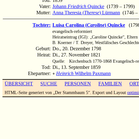
Tod:
1859
Vater:
Johann
Friedrich
Quincke
(1739 – 1799)
Mutter:
Anna Theresia (
Therese
) Lürmann
(1746 – .
Tochter:
Luisa Carolina (
Caroline
) Quincke
(1798
evangelisch-reformiert
Heiratseintrag (IGI): „Caroline Quincke“, Elte
B. Koerner / T. Dreyer, Westfälisches Geschlech
Geburt:
Do., 20. Dezember 1798
Heirat:
Di., 27. November 1821
Quelle:
Kirchenbuch 1770-1868 Evangelisch-re
Tod:
Di., 13. September 1859
Ehepartner:
Heinrich
Wilhelm Paxmann
+
ÜBERSICHT
SUCHE
PERSONEN
FAMILIEN
OR
HTML-Seite generiert von „Der Stammbaum 5“. Export und Layout
optimi