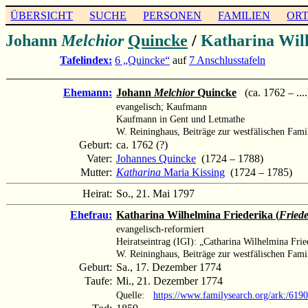
ÜBERSICHT
SUCHE
PERSONEN
FAMILIEN
OR
Johann
Melchior
Quincke
/
Katharina Wilh
Tafelindex:
6 „Quincke“
auf
7 Anschlusstafeln
Ehemann:
Johann
Melchior
Quincke
(ca. 1762 – ....
evangelisch; Kaufmann
Kaufmann in Gent und Letmathe
W. Reininghaus, Beiträge zur westfälischen Fami
Geburt:
ca. 1762 (?)
Vater:
Johannes Quincke
(1724 – 1788)
Mutter:
Katharina
Maria Kissing
(1724 – 1785)
Heirat:
So., 21. Mai 1797
Ehefrau:
Katharina Wilhelmina Friederika (
Friede
evangelisch-reformiert
Heiratseintrag (IGI): „Catharina Wilhelmina Frie
W. Reininghaus, Beiträge zur westfälischen Famil
Geburt:
Sa., 17. Dezember 1774
Taufe:
Mi., 21. Dezember 1774
Quelle:
https://www.familysearch.org/ark:/61