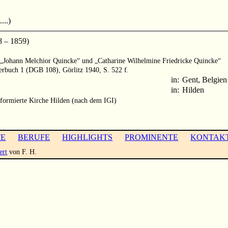
...)
 – 1859)
rn „Johann Melchior Quincke“ und „Catharine Wilhelmine Friedricke Quincke“
terbuch 1 (DGB 108), Görlitz 1940, S. 522 f.
in:
Gent, Belgien
in:
Hilden
formierte Kirche Hilden (nach dem IGI)
TE
BERUFE
HIGHLIGHTS
PROMINENTE
KONTAK
ert
von F. H.