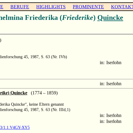
TE
BERUFE
HIGHLIGHTS
PROMINENTE
KONTAK
elmina Friederika (
Friederike
)
Quincke
)
lienforschung 45, 1987, S. 63 (Nr. IVb)
in:
Iserlohn
in:
Iserlohn
rike
) Quincke
(1774 – 1859)
derika Quincke“, keine Eltern genannt
ienforschung 45, 1987, S. 63 (Nr. IIId,1)
in:
Iserlohn
in:
Iserlohn
903/1:1:V4GY-XY5