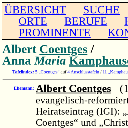
ÜBERSICHT
SUCHE
ORTE
BERUFE
PROMINENTE
KO
Albert
Coentges
/
Anna
Maria
Kamphaus
Tafelindex:
5 „Coentges“
auf
4 Anschlusstafeln
/
11 „Kamphau
Albert Coentges
(17
Ehemann:
evangelisch-reformier
Heiratseintrag (IGI): 
Coentges“ und „Christ