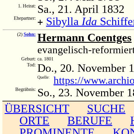
Sa., 21. April 1832
1. Heirat:
Sibylla
Ida
Schiffe
Ehepartner:
+
Hermann Coentges
(2)
Sohn:
evangelisch-reformier
Geburt:
ca. 1801
Do., 20. November 
Tod:
https://www.archi
Quelle:
So., 23. November 
Begräbnis:
ÜBERSICHT
SUCHE
ORTE
BERUFE
PROMINENTE
KO