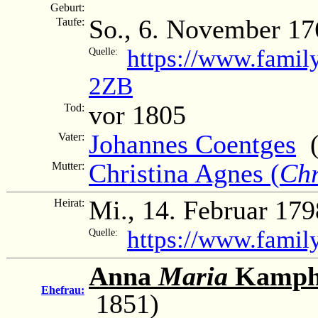
Geburt:
So., 6. November 17
Taufe:
https://www.famil
Quelle:
2ZB
vor 1805
Tod:
Johannes Coentges
(1
Vater:
Christina Agnes (
Chr
Mutter:
Mi., 14. Februar 179
Heirat:
https://www.famil
Quelle:
Anna
Maria
Kampha
Ehefrau:
1851)