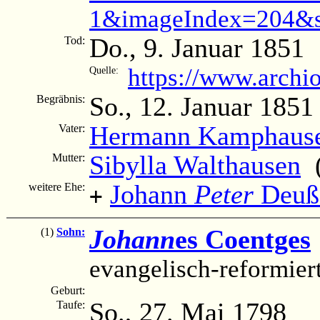
1&imageIndex=204&s
Do., 9. Januar 1851
Tod:
https://www.archi
Quelle:
So., 12. Januar 1851
Begräbnis:
Hermann Kamphaus
Vater:
Sibylla Walthausen
(
Mutter:
Johann
Peter
Deuß
weitere Ehe:
+
Johann
es Coentges
(1)
Sohn:
evangelisch-reformier
Geburt:
So., 27. Mai 1798
Taufe: