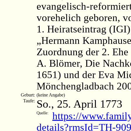
evangelisch-reformier
vorehelich geboren, v
1. Heiratseintrag (IG
„Hermann Kamphausen
Zuordnung der 2. Ehe 
A. Blömer, Die Nach
1651) und der Eva Mi
Mönchengladbach 2003
Geburt:
(keine Angabe)
So., 25. April 1773
Taufe:
https://www.famil
Quelle:
details?rmsId=TH-90