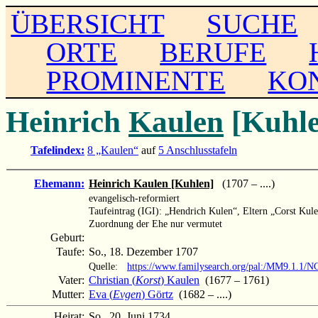
ÜBERSICHT
SUCHE
ORTE
BERUFE
PROMINENTE
KO
Heinrich
Kaulen
[Kuhl
Tafelindex:
8 „Kaulen“
auf
5 Anschlusstafeln
Ehemann:
Heinrich Kaulen [Kuhlen]
(1707 – ....)
evangelisch-reformiert
Taufeintrag (IGI): „Hendrich Kulen“, Eltern „Corst Kul
Zuordnung der Ehe nur vermutet
Geburt:
Taufe:
So., 18. Dezember 1707
Quelle:
https://www.familysearch.org/pal:/MM9.1.1/
Vater:
Christian (
Korst
) Kaulen
(1677 – 1761)
Mutter:
Eva (
Evgen
) Görtz
(1682 – ....)
Heirat:
So., 20. Juni 1734