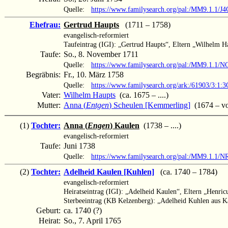
Quelle:
https://www.familysearch.org/pal:/MM9.1.1/
Ehefrau:
Gertrud Haupts
(1711 – 1758)
evangelisch-reformiert
Taufeintrag (IGI): „Gertrud Haupts“, Eltern „Wilhelm 
Taufe:
So., 8. November 1711
Quelle:
https://www.familysearch.org/pal:/MM9.1.1
Begräbnis:
Fr., 10. März 1758
Quelle:
https://www.familysearch.org/ark:/61903/3
Vater:
Wilhelm Haupts
(ca. 1675 – ....)
Mutter:
Anna (
Entgen
) Scheulen [Kemmerling]
(1674 – vo
(1)
Tochter:
Anna (
Engen
) Kaulen
(1738 – ....)
evangelisch-reformiert
Taufe:
Juni 1738
Quelle:
https://www.familysearch.org/pal:/MM9.1.1/
(2)
Tochter:
Adelheid Kaulen [Kuhlen]
(ca. 1740 – 1784)
evangelisch-reformiert
Heiratseintrag (IGI): „Adelheid Kaulen“, Eltern „Henri
Sterbeeintrag (KB Kelzenberg): „Adelheid Kuhlen aus K
Geburt:
ca. 1740 (?)
Heirat:
So., 7. April 1765