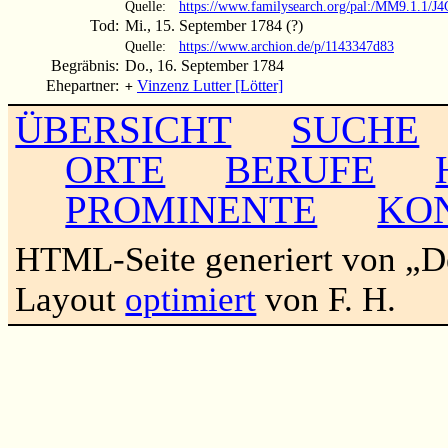
Quelle:
https://www.familysearch.org/pal:/MM9.1.1/
Tod:
Mi., 15. September 1784 (?)
Quelle:
https://www.archion.de/p/1143347d83
Begräbnis:
Do., 16. September 1784
Ehepartner:
Vinzenz Lutter [Lötter]
+
ÜBERSICHT
SUCHE
ORTE
BERUFE
PROMINENTE
KO
HTML-Seite generiert von „
Layout
optimiert
von F. H.