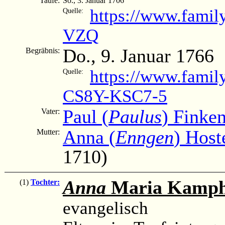
Taufe:
So., 3. Januar 1706
https://www.fami
Quelle:
VZQ
Do., 9. Januar 1766
Begräbnis:
https://www.famil
Quelle:
CS8Y-KSC7-5
Paul (
Paulus
) Finke
Vater:
Anna (
Enngen
) Host
Mutter:
1710)
Anna
Maria Kamph
(1)
Tochter:
evangelisch