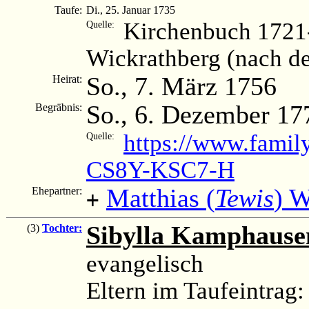
Taufe:
Di., 25. Januar 1735
Kirchenbuch 1721
Quelle:
Wickrathberg (nach d
So., 7. März 1756
Heirat:
So., 6. Dezember 17
Begräbnis:
https://www.famil
Quelle:
CS8Y-KSC7-H
Matthias (
Tewis
) W
Ehepartner:
+
Sibylla Kamphause
(3)
Tochter:
evangelisch
Eltern im Taufeintra