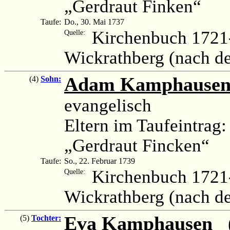
„Gerdraut Finken“
Taufe:
Do., 30. Mai 1737
Kirchenbuch 1721
Quelle:
Wickrathberg (nach d
Adam Kamphause
(4)
Sohn:
evangelisch
Eltern im Taufeintra
„Gerdraut Fincken“
Taufe:
So., 22. Februar 1739
Kirchenbuch 1721
Quelle:
Wickrathberg (nach d
Eva Kamphausen
(
(5)
Tochter: