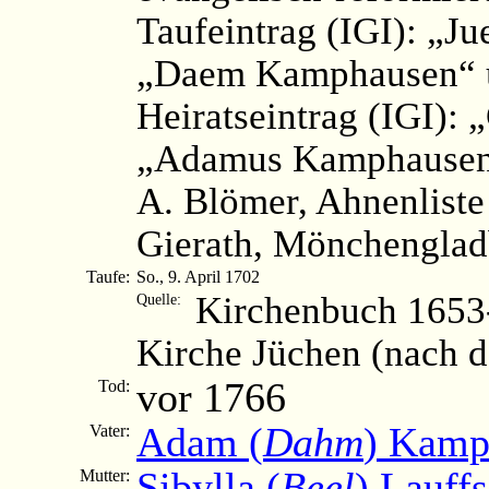
Taufeintrag (IGI): „J
„Daem Kamphausen“ u
Heiratseintrag (IGI):
„Adamus Kamphausen“
A. Blömer, Ahnenliste
Gierath, Mönchengladb
Taufe:
So., 9. April 1702
Kirchenbuch 1653-
Quelle:
Kirche Jüchen (nach 
vor 1766
Tod:
Adam (
Dahm
) Kamp
Vater:
Sibylla (
Beel
) Lauff
Mutter: