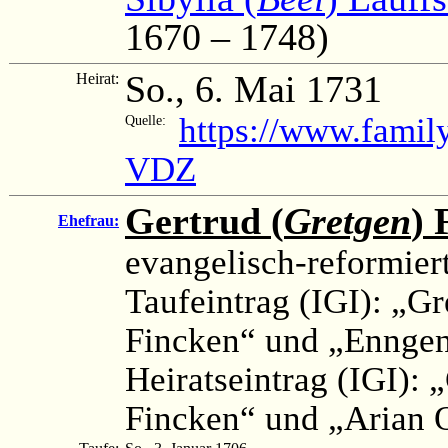
1670 – 1748)
So., 6. Mai 1731
Heirat:
https://www.famil
Quelle:
VDZ
Gertrud (
Gretgen
) 
Ehefrau:
evangelisch-reformier
Taufeintrag (IGI): „Gr
Fincken“ und „Enngen
Heiratseintrag (IGI): 
Fincken“ und „Arian O