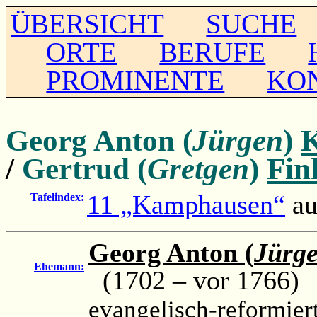
ÜBERSICHT
SUCHE
ORTE
BERUFE
PROMINENTE
KO
Georg Anton (
Jürgen
)
/
Gertrud (
Gretgen
)
Fin
11 „Kamphausen“
a
Tafelindex:
Georg Anton (
Jürg
Ehemann:
(1702 – vor 1766)
evangelisch-reformier