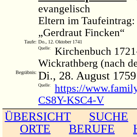
evangelisch
Eltern im Taufeintra
„Gerdraut Fincken“
Taufe:
Do., 12. Oktober 1741
Kirchenbuch 1721
Quelle:
Wickrathberg (nach d
Di., 28. August 1759
Begräbnis:
https://www.famil
Quelle:
CS8Y-KSC4-V
ÜBERSICHT
SUCHE
ORTE
BERUFE