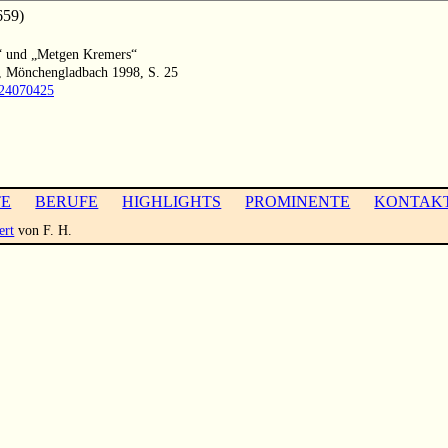
659)
s“ und „Metgen Kremers“
, Mönchengladbach 1998, S. 25
1024070425
TE
BERUFE
HIGHLIGHTS
PROMINENTE
KONTAK
ert
von F. H.