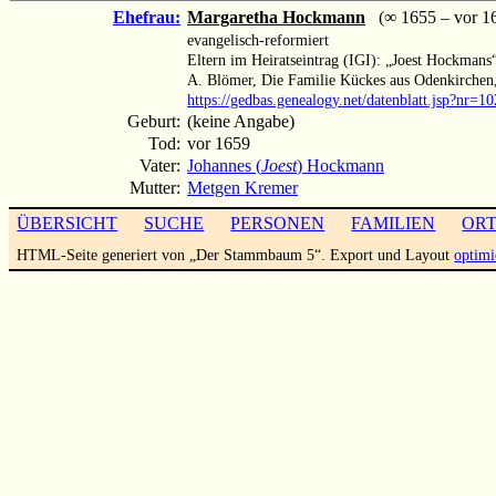
Ehefrau:
Margaretha Hockmann
(∞ 1655 – vor 1
evangelisch-reformiert
Eltern im Heiratseintrag (IGI): „Joest Hockman
A. Blömer, Die Familie Kückes aus Odenkirchen
https://gedbas.genealogy.net/datenblatt.jsp?nr=
Geburt:
(keine Angabe)
Tod:
vor 1659
Vater:
Johannes (
Joest
) Hockmann
Mutter:
Metgen Kremer
ÜBERSICHT
SUCHE
PERSONEN
FAMILIEN
OR
HTML-Seite generiert von „Der Stammbaum 5“. Export und Layout
optimi