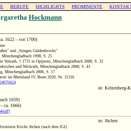
TE
BERUFE
HIGHLIGHTS
PROMINENTE
KONTAK
rgaretha
Hockmann
. 1622 – vor 1700)
ster
außen“ und „Stingen Güldenbrochs“
, Mönchengladbach 1998, S. 25
in Venrath, † 1731 in Opijnen), Mönchengladbach 2000, S. 32
enkirchen und Wickrath, Mönchengladbach 2000, S. 41
rg, Mönchengladbach 2006, S. 17
arrer im Rheinland IV, Bonn 2020, Nr. 11316
1024070424
in:
Kelzenberg-
nach 1659)
– ca. 1666)
Wolf]
in:
Jüchen
formierte Kirche Jüchen (nach dem IGI)