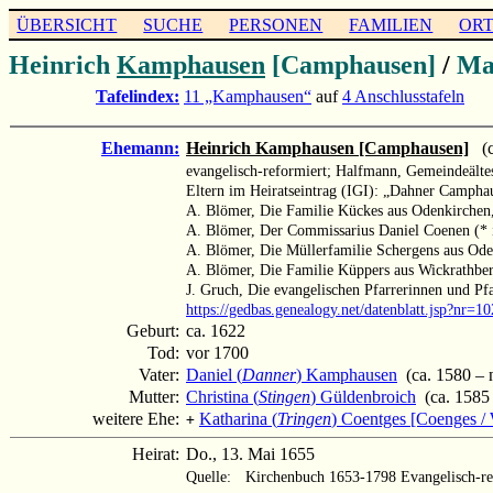
ÜBERSICHT
SUCHE
PERSONEN
FAMILIEN
OR
Heinrich
Kamphausen
[Camphausen]
/
Ma
Tafelindex:
11 „Kamphausen“
auf
4 Anschlusstafeln
Ehemann:
Heinrich Kamphausen [Camphausen]
(ca
evangelisch-reformiert; Halfmann, Gemeindeälte
Eltern im Heiratseintrag (IGI): „Dahner Camph
A. Blömer, Die Familie Kückes aus Odenkirchen
A. Blömer, Der Commissarius Daniel Coenen (* 
A. Blömer, Die Müllerfamilie Schergens aus Od
A. Blömer, Die Familie Küppers aus Wickrathbe
J. Gruch, Die evangelischen Pfarrerinnen und Pf
https://gedbas.genealogy.net/datenblatt.jsp?nr=
Geburt:
ca. 1622
Tod:
vor 1700
Vater:
Daniel (
Danner
) Kamphausen
(ca. 1580 – 
Mutter:
Christina (
Stingen
) Güldenbroich
(ca. 1585 
weitere Ehe:
Katharina (
Tringen
) Coentges [Coenges / 
+
Heirat:
Do., 13. Mai 1655
Quelle:
Kirchenbuch 1653-1798 Evangelisch-re