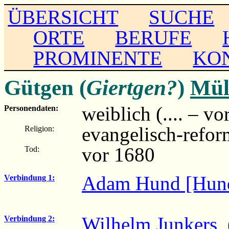
ÜBERSICHT
SUCHE
ORTE
BERUFE
PROMINENTE
KO
Gütgen (
Giertgen?
)
Mül
weiblich (.... – vo
Personendaten:
evangelisch-refor
Religion:
vor 1680
Tod:
Adam Hund [Hun
Verbindung 1:
Wilhelm Junkers
(
Verbindung 2: