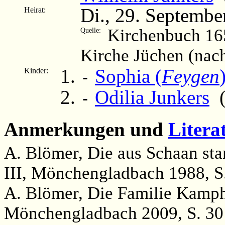
Di., 29. Septembe
Heirat:
Kirchenbuch 16
Quelle:
Kirche Jüchen (nac
Sophia (
Feygen
Kinder:
-
Odilia Junkers
(
-
Anmerkungen und
Litera
A. Blömer, Die aus Schaan st
III, Mönchengladbach 1988, S
A. Blömer, Die Familie Kamp
Mönchengladbach 2009, S. 30 