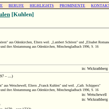
TE
BERUFE
HIGHLIGHTS
PROMINENTE
KONTAK
ulen
[Kuhlen]
hören“ aus Odenkirchen, Eltern weil. „Lambert Schören“ und „Elisabet Roman
n und ihre Abstammung aus Odenkirchen, Mönchengladbach 1996, S. 16
in:
Wickrathberg
7 – ....)
n“ aus Wetschewell, Eltern „Franck Kuhlen“ und weil. „Cath. Schippers“
n und ihre Abstammung aus Odenkirchen, Mönchengladbach 1996, S. 16
in:
Wetschewell
in:
Wickrathberg
)