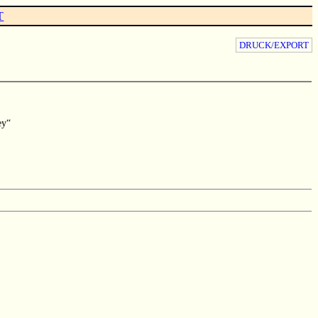
T
DRUCK/EXPORT
ey“