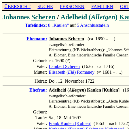
ÜBERSICHT
SUCHE
PERSONEN
FAMILIEN
OR
Johannes
Scheren
/
Adelheid (
Alletgen
)
Ka
Tafelindex:
8 „Kaulen“
auf
5 Anschlusstafeln
Ehemann:
Johannes Scheren
(ca. 1690 – ....)
evangelisch-reformiert
Heiratseintrag (KB Wickrathberg): „Johannes Sc
A. Blömer, Eine niederländische Familie Coene
Geburt:
ca. 1690 (?)
Vater:
Lambert Scheren
(1636 – ca. 1716)
Mutter:
Elisabeth (
Elß
) Romaney
(∞ 1681 – ....)
Heirat:
Do., 12. November 1722
Ehefrau:
Adelheid (
Alletgen
) Kaulen [Kuhlen]
(169
evangelisch-reformiert
Heiratseintrag (KB Wickrathberg): „Aletta Kuhle
A. Blömer, Eine niederländische Familie Coene
Geburt:
Taufe:
Sa., 18. Mai 1697
Vater:
Frank Kaulen [Kuhlen]
(1663 – nach 1722