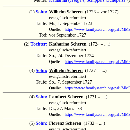
Mutter:
Katharina (
Tringen
) Schippers [Schepers]
(c
(1)
Sohn:
Wilhelm Scheren
(1723 – vor 1727)
evangelisch-reformiert
Taufe:
Mi., 1. September 1723
Quelle:
https://www.familysearch.org/pal:/M
Tod:
vor September 1727
(2)
Tochter:
Katharina Scheren
(1724 – ....)
evangelisch-reformiert
Taufe:
So., 24. Dezember 1724
Quelle:
https://www.familysearch.org/pal:/
(3)
Sohn:
Wilhelm Scheren
(1727 – ....)
evangelisch-reformiert
Taufe:
So., 7. September 1727
Quelle:
https://www.familysearch.org/pal:/MM
(4)
Sohn:
Lambert Scheren
(1731 – ....)
evangelisch-reformiert
Taufe:
Di., 27. März 1731
Quelle:
https://www.familysearch.org/pal:/M
(5)
Sohn:
Florenz Scheren
(1732 – ....)
evangelisch-reformiert