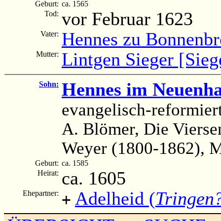
Geburt:
ca. 1565
vor Februar 1623
Tod:
Hennes zu Bonnenbr
Vater:
Lintgen Sieger [Sieg
Mutter:
Hennes im Neuenh
Sohn:
evangelisch-reformier
A. Blömer, Die Vierse
Weyer (1800-1862), M
Geburt:
ca. 1585
ca. 1605
Heirat:
Adelheid (
Tringen
Ehepartner:
+