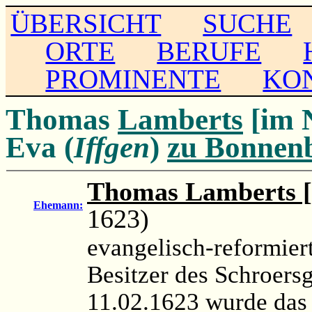
ÜBERSICHT
SUCHE
ORTE
BERUFE
PROMINENTE
KO
Thomas
Lamberts
[im 
Eva (
Iffgen
)
zu Bonnen
Thomas Lamberts [
Ehemann:
1623)
evangelisch-reformiert
Besitzer des Schroers
11.02.1623 wurde das 