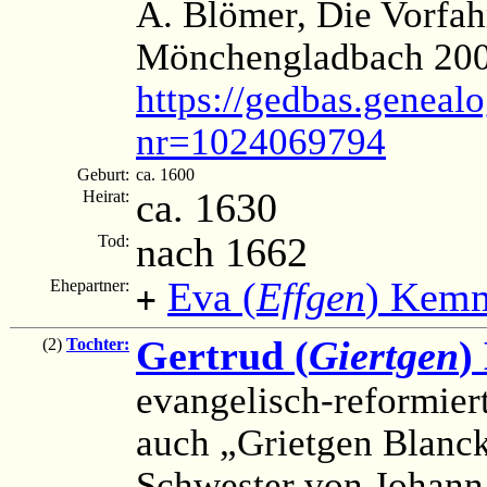
A. Blömer, Die Vorfah
Mönchengladbach 2006, 
https://gedbas.genealo
nr=1024069794
Geburt:
ca. 1600
ca. 1630
Heirat:
nach 1662
Tod:
Eva (
Effgen
) Kemm
Ehepartner:
+
Gertrud (
Giertgen
)
(2)
Tochter:
evangelisch-reformier
auch „Grietgen Blanc
Schwester von Johann 