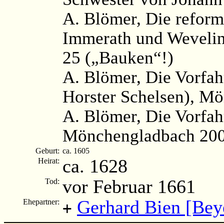
A. Blömer, Die reformi
Immerath und Weveli
25 („Bauken“!)
A. Blömer, Die Vorfah
Horster Schelsen), M
A. Blömer, Die Vorfah
Mönchengladbach 2006,
Geburt:
ca. 1605
ca. 1628
Heirat:
vor Februar 1661
Tod:
Gerhard Bien [Bey
Ehepartner:
+