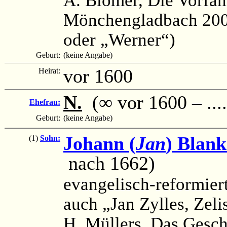
Mönchengladbach 2006
oder „Werner“)
Geburt:
(keine Angabe)
vor 1600
Heirat:
N.
(∞ vor 1600 – ....
Ehefrau:
Geburt:
(keine Angabe)
Johann (
Jan
) Blank
(1)
Sohn:
nach 1662)
evangelisch-reformier
auch „Jan Zylles, Zeli
H. Müllers, Das Gesc