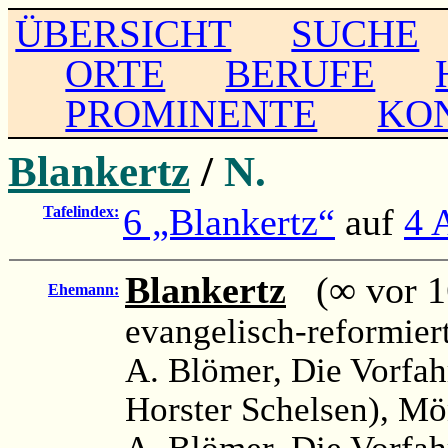
ÜBERSICHT
SUCHE
ORTE
BERUFE
PROMINENTE
KO
Blankertz
/
N.
6 „Blankertz“
auf
4 
Tafelindex:
Blankertz
(∞ vor 16
Ehemann:
evangelisch-reformier
A. Blömer, Die Vorfah
Horster Schelsen), Mö
A. Blömer, Die Vorfah